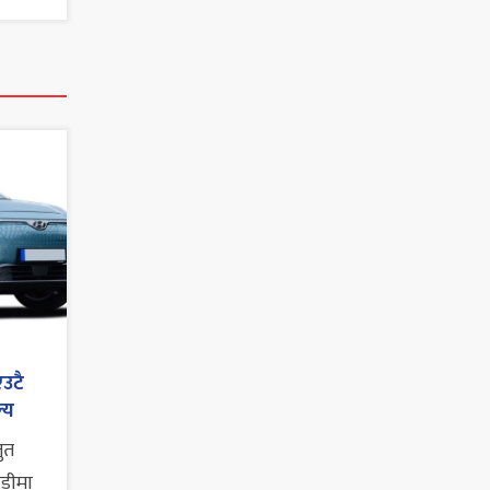
एउटै
्य
तुत
ाडीमा