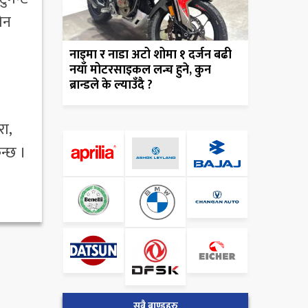
फोन
नाइमा र नाडा अटो शोमा १ दर्जन बढी
नयाँ मोटरसाइकल लन्च हुने, कुन
ब्रान्डले के ल्याउँदै ?
रा,
न्छ ।
सबै ब्राण्डहरु