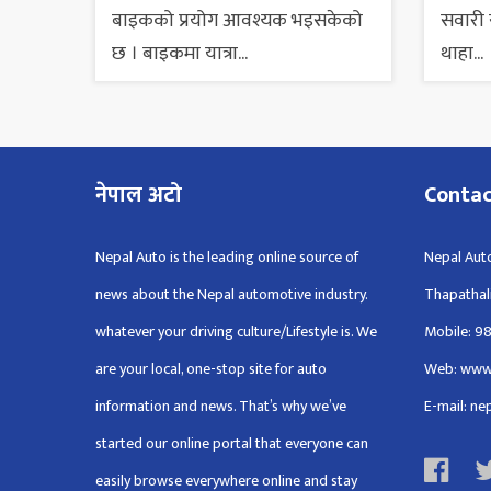
बाइकको प्रयोग आवश्यक भइसकेको
सवारी स
छ । बाइकमा यात्रा...
थाहा...
नेपाल अटो
Conta
Nepal Auto is the leading online source of
Nepal Auto
news about the Nepal automotive industry.
Thapathal
whatever your driving culture/Lifestyle is. We
Mobile: 9
are your local, one-stop site for auto
Web: www
information and news. That’s why we’ve
E-mail: n
started our online portal that everyone can
easily browse everywhere online and stay