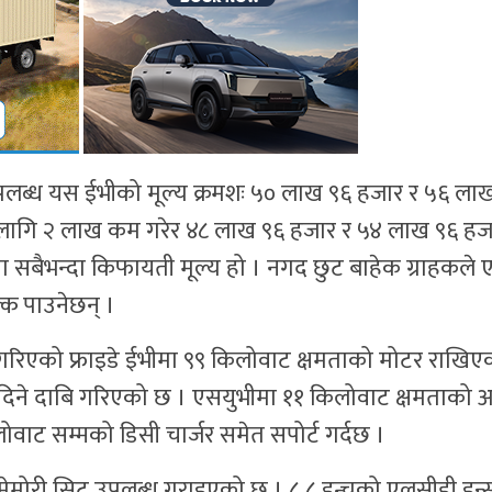
 उपलब्ध यस ईभीको मूल्य क्रमशः ५० लाख ९६ हजार र ५६ ला
 लागि २ लाख कम गरेर ४८ लाख ९६ हजार र ५४ लाख ९६ हज
्टमा सबैभन्दा किफायती मूल्य हो । नगद छुट बाहेक ग्राहकले
ल्क पाउनेछन् ।
 गरिएको फ्राइडे ईभीमा ९९ किलोवाट क्षमताको मोटर राखि
ज दिने दाबि गरिएको छ । एसयुभीमा ११ किलोवाट क्षमताको 
ोवाट सम्मको डिसी चार्जर समेत सपोर्ट गर्दछ ।
 मेमोरी सिट उपलब्ध गराइएको छ । ८.८ इन्चको एलसीडी इन्स्ट