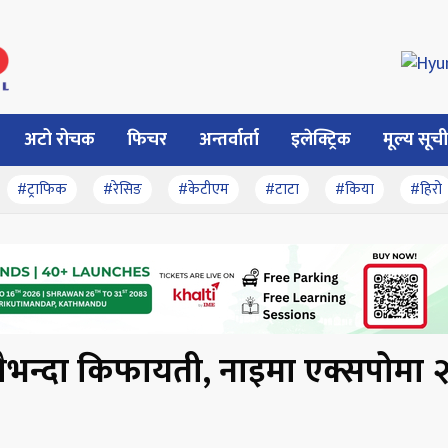
अटो रोचक
फिचर
अन्तर्वार्ता
इलेक्ट्रिक
मूल्य सूची
#ट्राफिक
#रेसिङ
#केटीएम
#टाटा
#किया
#हिरो
 सबैभन्दा किफायती, नाइमा एक्सपोमा 