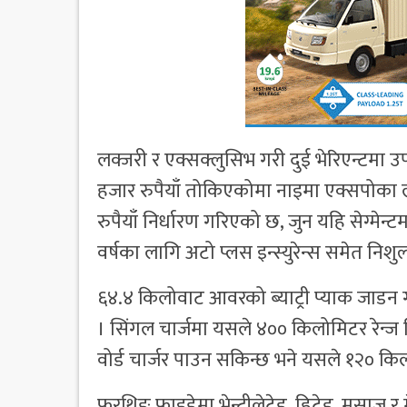
लक्जरी र एक्सक्लुसिभ गरी दुई भेरिएन्टमा
हजार रुपैयाँ तोकिएकोमा नाइमा एक्सपोका
रुपैयाँ निर्धारण गरिएको छ, जुन यहि सेग्मेन
वर्षका लागि अटो प्लस इन्स्युरेन्स समेत निशु
६४.४ किलोवाट आवरको ब्याट्री प्याक जाडन
। सिंगल चार्जमा यसले ४०० किलोमिटर रेन्
वोर्ड चार्जर पाउन सकिन्छ भने यसले १२० किल
फरथिङ फ्राइडेमा भेन्टीलेटेड, हिटेड, मसाज र