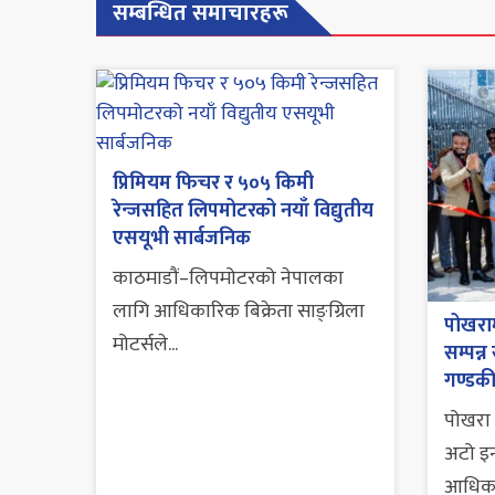
सम्बन्धित समाचारहरू
प्रिमियम फिचर र ५०५ किमी
रेन्जसहित लिपमोटरको नयाँ विद्युतीय
एसयूभी सार्बजनिक
काठमाडौं–लिपमोटरको नेपालका
लागि आधिकारिक बिक्रेता साङ्ग्रिला
पोखराम
मोटर्सले...
सम्पन्न
गण्डकी
पोखरा 
अटो इन्
आधिका