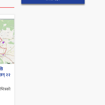
खि
ेछन् २२
भित्रको