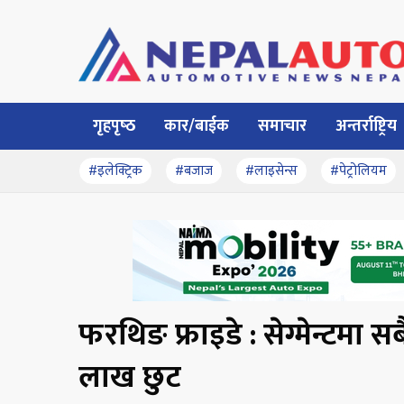
गृहपृष्‍ठ
कार/बाईक
समाचार
अन्तर्राष्ट्रिय
#इलेक्ट्रिक
#बजाज
#लाइसेन्स
#पेट्रोलियम
फरथिङ फ्राइडे : सेग्मेन्टमा
लाख छुट