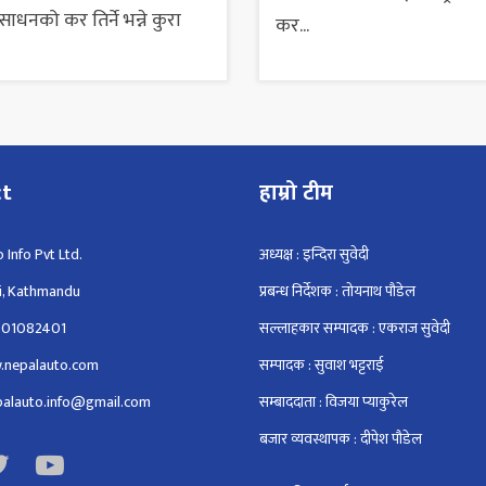
ाधनको कर तिर्ने भन्ने कुरा
कर...
ct
हाम्रो टीम
 Info Pvt Ltd.
अध्यक्ष : इन्दिरा सुवेदी
i, Kathmandu
प्रबन्ध निर्देशक : तोयनाथ पौडेल
801082401
सल्लाहकार सम्पादक : एकराज सुवेदी
.nepalauto.com
सम्पादक : सुवाश भट्टराई
epalauto.info@gmail.com
सम्बाददाता : विजया प्याकुरेल
बजार व्यवस्थापक : दीपेश पौडेल