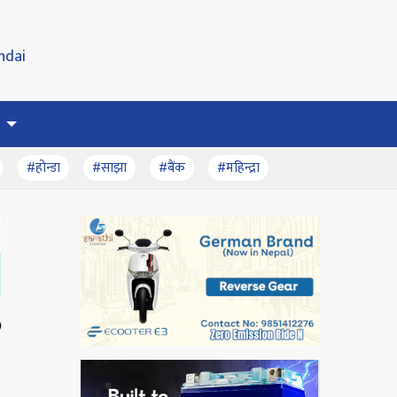
#होन्डा
#साझा
#बैंक
#महिन्द्रा
२