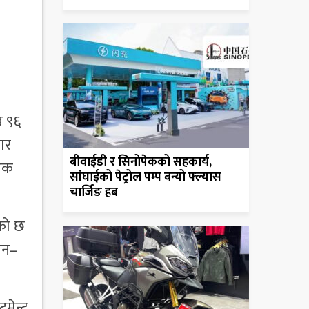
ख ९६
ार
बीवाईडी र सिनोपेकको सहकार्य,
 एक
सांघाईको पेट्रोल पम्प बन्यो फ्ल्यास
चार्जिङ हब
एको छ
अन–
ुमेन्ट