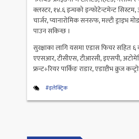
क्लस्टर, १४.६ इन्चको इन्फोटेन्टमेन्ट सिस्टम
चार्जर, प्यानारोमिक सनरुफ, मल्टी ड्राइभ
पाउन सकिन्छ ।
सुरक्षाका लागि यसमा एडास फिचर सहित ६ वट
एएसआर, टीसीएस, टीआरसी, इएसपी, अटोमेटिक प
फ्रन्ट÷रियर पार्किङ राडार, एडाप्टीभ क्रु
#इलेक्ट्रिक