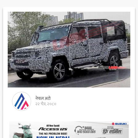
नेपाल अटो
२२ चैत्र, २०८०