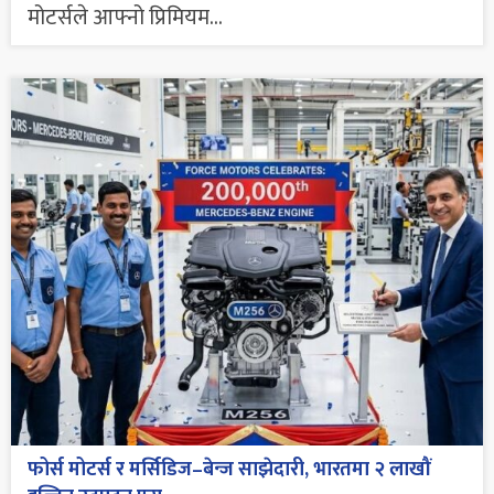
मोटर्सले आफ्नो प्रिमियम...
फोर्स मोटर्स र मर्सिडिज–बेन्ज साझेदारी, भारतमा २ लाखौं