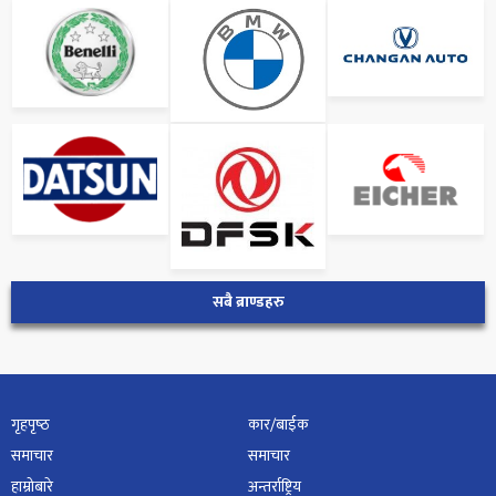
सबै ब्राण्डहरु
गृहपृष्‍ठ
कार/बाईक
समाचार
समाचार
हाम्रोबारे
अन्तर्राष्ट्रिय