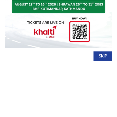
SKIP
नेपाल अटो
१ जेष्ठ, २०८३