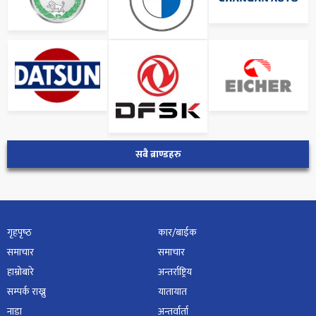
सबै ब्राण्डहरु
गृहपृष्‍ठ
कार/बाईक
समाचार
समाचार
हाम्रोबारे
अन्तर्राष्ट्रिय
सम्पर्क राख्नु
यातायात
नाडा
अन्तर्वार्ता