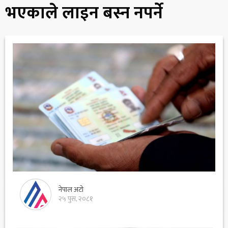
भएकाले लाइन बस्न नपर्ने
नेपाल अटो
२५ पुस, २०८१