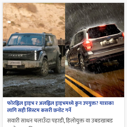
फोरह्विल ड्राइभ र अलह्विल ड्राइभमध्ये कुन उपयुक्त? यात्राका
लागि सही सिस्टम कसरी छनोट गर्ने
सवारी साधन चलाउँदा पहाडी, हिलोयुक्त वा उबडखाबड