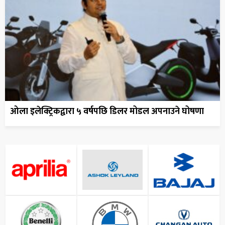
ओला इलेक्ट्रिकद्वारा ५ वर्षपछि डिलर मोडल अपनाउने घोषणा