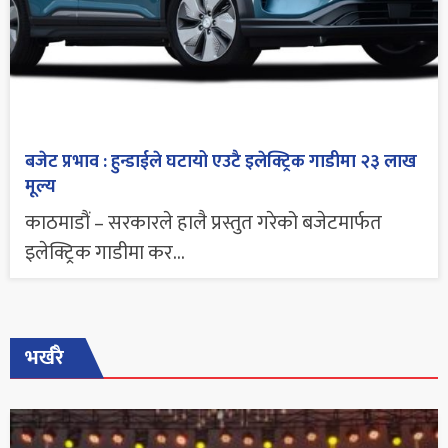
बजेट प्रभाव : हुन्डाईले घटायो एउटै इलेक्ट्रिक गाडीमा २३ लाख
मूल्य
काठमाडौं – सरकारले हालै प्रस्तुत गरेको बजेटमार्फत
इलेक्ट्रिक गाडीमा कर...
भर्खरै