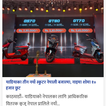
याडियाका तीन नयाँ स्कुटर नेपाली बजारमा, नाइमा शोमा १०
हजार छुट
काठमाडौं– याडियाको नेपालका लागि आधिकारिक
वितरक कुजु नेपाल प्रालिले नयाँ...