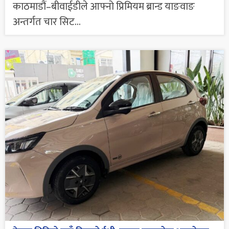
काठमाडौं–बीवाईडीले आफ्नो प्रिमियम ब्रान्ड याङवाङ
अन्तर्गत चार सिट...