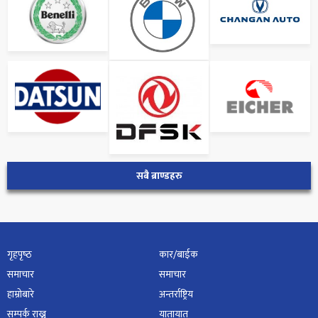
सबै ब्राण्डहरु
गृहपृष्‍ठ
कार/बाईक
समाचार
समाचार
हाम्रोबारे
अन्तर्राष्ट्रिय
सम्पर्क राख्नु
यातायात