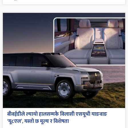
बीवईडीले ल्यायो हालसम्मकै विलासी एसयूभी याङवाङ
‘यू८एल’, यस्तो छ मूल्य र विशेषता