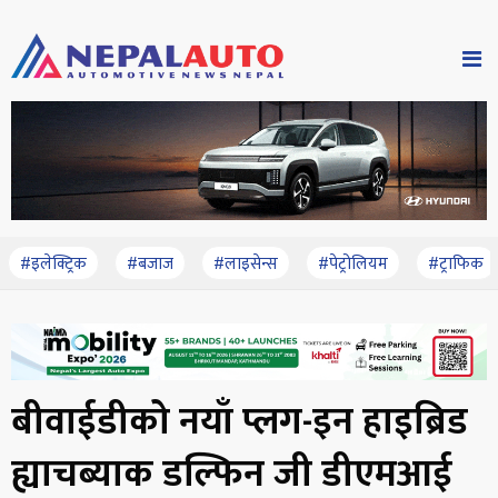
#इलेक्ट्रिक
#बजाज
#लाइसेन्स
#पेट्रोलियम
#ट्राफिक
बीवाईडीको नयाँ प्लग-इन हाइब्रिड
ह्याचब्याक डल्फिन जी डीएमआई