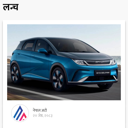
लन्च
नेपाल अटो
२० जेष्ठ, २०८३