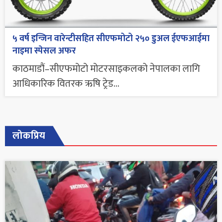
५ वर्ष इन्जिन वारेन्टीसहित सीएफमोटो २५० डुअल ईएफआईमा
नाइमा स्पेसल अफर
काठमाडौं–सीएफमोटो मोटरसाइकलको नेपालका लागि
आधिकारिक वितरक ऋषि ट्रेड...
लोकप्रिय