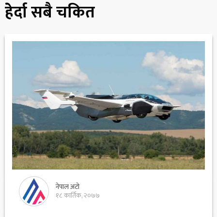
हेर्दा सबै चकित
नेपाल अटो
१८ कार्तिक, २०७७