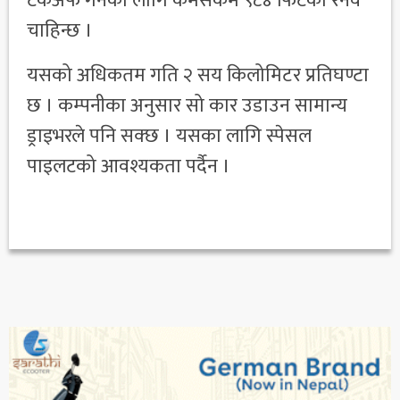
टेकअफ गर्नका लागि कमसेकम ९८४ फिटको रनवे
चाहिन्छ ।
यसको अधिकतम गति २ सय किलोमिटर प्रतिघण्टा
छ । कम्पनीका अनुसार सो कार उडाउन सामान्य
ड्राइभरले पनि सक्छ । यसका लागि स्पेसल
पाइलटको आवश्यकता पर्दैन ।