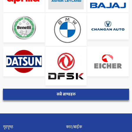
सबै ब्राण्डहरु
गृहपृष्‍ठ
कार/बाईक