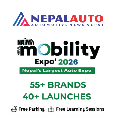
#इलेक्ट्रिक
#बजाज
#लाइसेन्स
#पेट्रोलियम
#ट्राफिक
अल-सोलिड-स्टेट ब्याट्रीयुक्त ईभी
बजारमा ल्याउने तयारीमा बीवाईडी