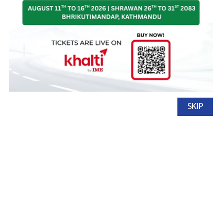
र एसएआईसी
SKIP
नेपाल अटो
२१ जेष्ठ, २०८३