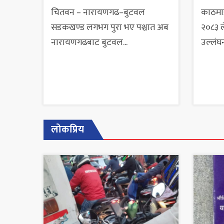
चितवन – नारायणगढ–बुटवल
काठमाडौ
सडकखण्ड लगभग पुरा भए पश्चात अब
२०८३ ल
नारायणगढबाट बुटवल...
उल्लंघन
लोकप्रिय