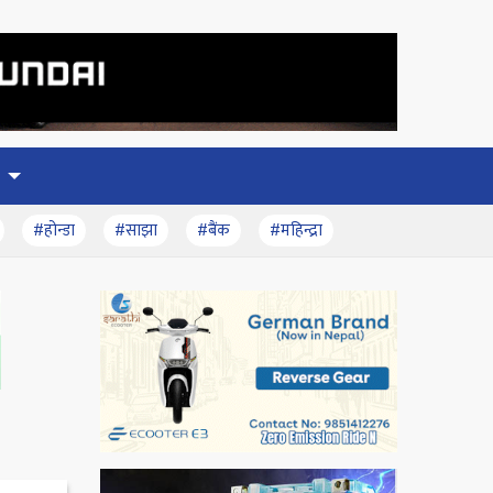
#होन्डा
#साझा
#बैंक
#महिन्द्रा