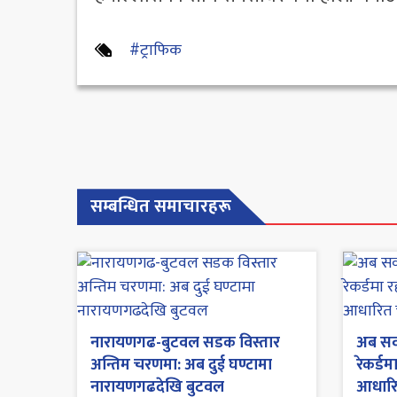
#ट्राफिक
सम्बन्धित समाचारहरू
नारायणगढ-बुटवल सडक विस्तार
अब सव
अन्तिम चरणमा: अब दुई घण्टामा
रेकर्डम
नारायणगढदेखि बुटवल
आधारित