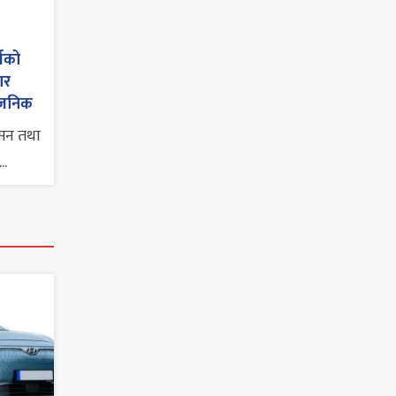
्सको
कार
्वजनिक
इसन तथा
..