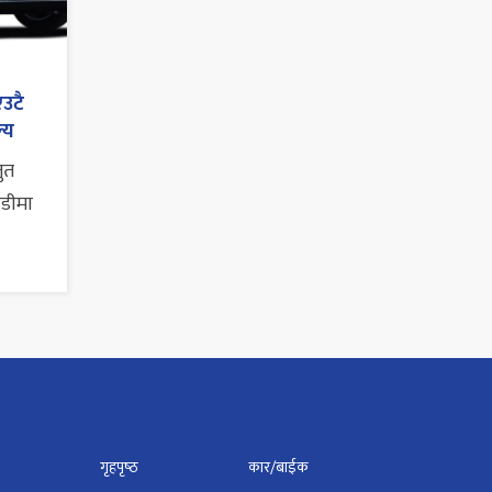
एउटै
्य
तुत
ाडीमा
गृहपृष्‍ठ
कार/बाईक