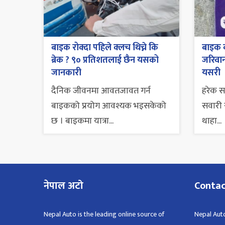
बाइक रोक्दा पहिले क्लच थिच्ने कि
बाइक व
ब्रेक ? ९० प्रतिशतलाई छैन यसको
जरिवाना
जानकारी
यसरी
दैनिक जीवनमा आवतजावत गर्न
हरेक 
बाइकको प्रयोग आवश्यक भइसकेको
सवारी स
छ । बाइकमा यात्रा...
थाहा...
नेपाल अटो
Conta
Nepal Auto is the leading online source of
Nepal Auto