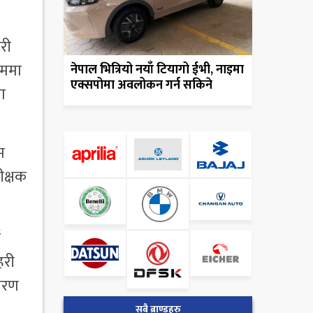
री
रममा
नेपाल भित्रियो नयाँ टियागो ईभी, नाइमा
एक्सपोमा अवलोकन गर्न सकिने
ा
म
ीक्षक
ई
हरी
कारण
सबै ब्राण्डहरु