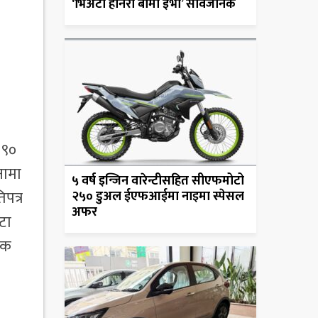
‘भिअटो होनरी बोमा ईभी’ सार्वजनिक
 ९०
नामा
५ वर्ष इन्जिन वारेन्टीसहित सीएफमोटो
पत्र
२५० डुअल ईएफआईमा नाइमा स्पेसल
अफर
टा
लक