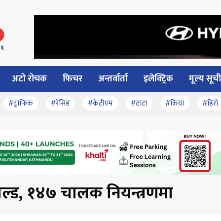
अटो रोचक
फिचर
अन्तर्वार्ता
इलेक्ट्रिक
मूल्य सूची
#ट्राफिक
#रेसिङ
#केटीएम
#टाटा
#किया
#हिरो
ल्ड, १४७ चालक नियन्त्रणमा