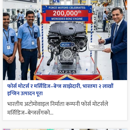
फोर्स मोटर्स र मर्सिडिज–बेन्ज साझेदारी, भारतमा २ लाखौं
इन्जिन उत्पादन पूरा
भारतीय अटोमोवाइल निर्माता कम्पनी फोर्स मोटर्सले
मर्सिडिज–बेन्जसँगको...