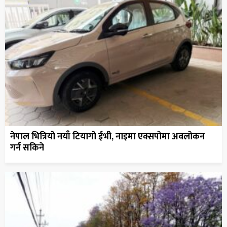
नेपाल भित्रियो नयाँ टियागो ईभी, नाइमा एक्सपोमा अवलोकन
गर्न सकिने