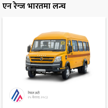
एन रेन्ज भारतमा लन्च
नेपाल अटो
२५ बैशाख, २०८३