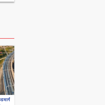
ुङमार्ग