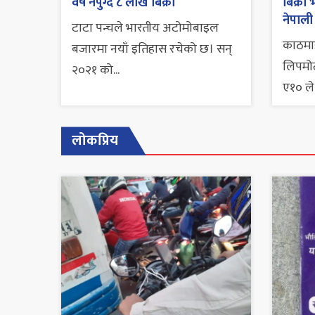
वर्ष नपुग्दै ८ लाख बिक्री
बिक्र
नेपाली
टाटा पन्चले भारतीय अटोमोबाइल
काठमाड
बजारमा नयाँ इतिहास रचेको छ। सन्
लिपमोट
२०२१ को...
ए१० ले.
लोकप्रिय