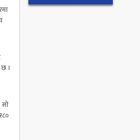
ारमा
च
ट
 छ ।
। सो
 १८०