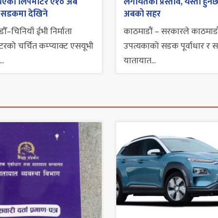
ी भएको लिपमोटर ए१० अब
लगायतको प्रस्ताव, यस्तो हुने
 सडकमा देखिने
अबको सहर
ौँ–चिनियाँ ईभी निर्माता
काठमाडौं – सरकारले काठमाडौ
रको चर्चित कम्प्याक्ट एसयूभी
उपत्यकाको सडक पूर्वाधार र 
..
यातायात...