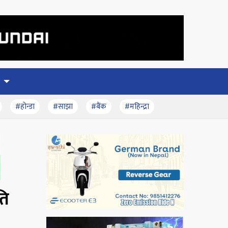
#होन्डा
#साझा
#बैंक
#महिन्द्रा
ति