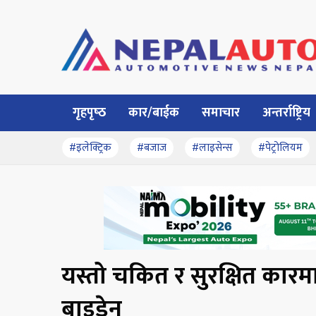
गृहपृष्‍ठ
कार/बाईक
समाचार
अन्तर्राष्ट्रिय
#इलेक्ट्रिक
#बजाज
#लाइसेन्स
#पेट्रोलियम
यस्तो चकित र सुरक्षित कारमा 
बाइडेन