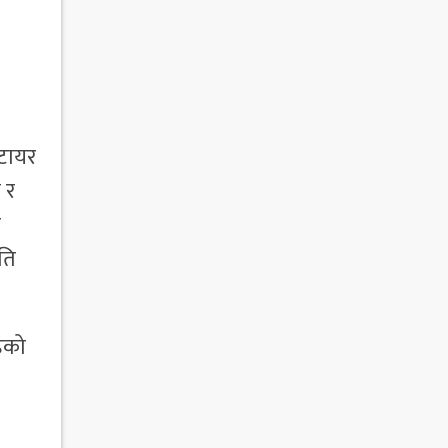
 टायर
 र
ो
ति
हेको