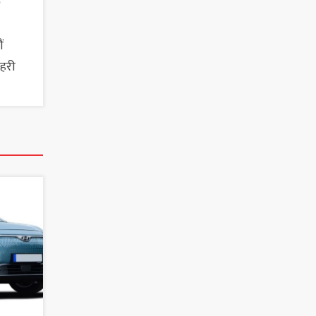
छ
ं
सहरी