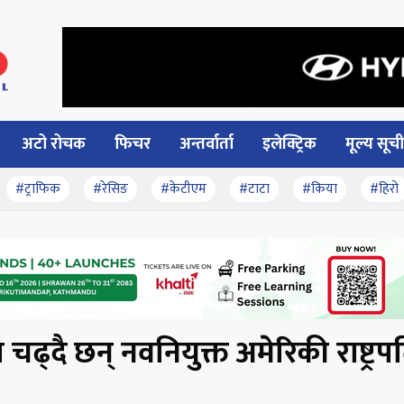
अटो रोचक
फिचर
अन्तर्वार्ता
इलेक्ट्रिक
मूल्य सूची
#ट्राफिक
#रेसिङ
#केटीएम
#टाटा
#किया
#हिरो
चढ्दै छन् नवनियुक्त अमेरिकी राष्ट्रप