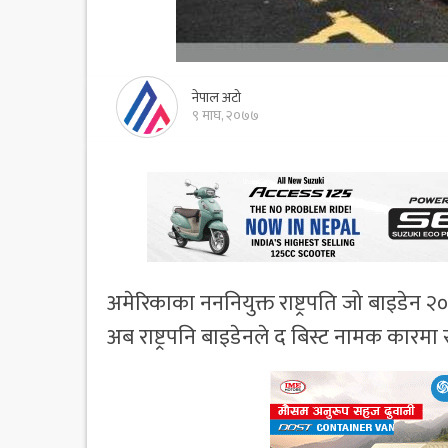
नेपाल अटो
९ माघ, २०७७
अमेरिकाका नननियुक्त राष्ट्रपति जो बाइडेन 
अब राष्ट्रपनि बाइडेनले द बिस्ट नामक कारमा स