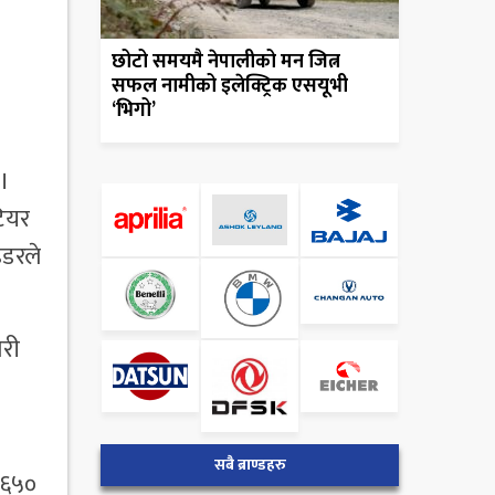
छोटो समयमै नेपालीको मन जित्न
सफल नामीको इलेक्ट्रिक एसयूभी
‘भिगो’
 ।
टियर
इडरले
गरी
सबै ब्राण्डहरु
 ६५०