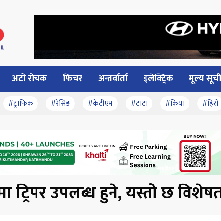
अटो रोचक
फिचर
अन्तर्वार्ता
इलेक्ट्रिक
मूल्य सूची
#ट्राफिक
#रेसिङ
#केटीएम
#टाटा
#किया
#हिरो
 ट्रिपर उपलब्ध हुने, यस्तो छ विशेष