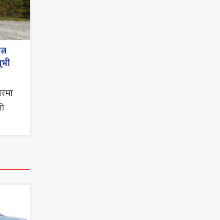
्न
ूभी
ारमा
नो