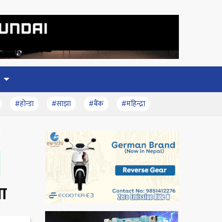
#होन्डा
#साझा
#बैंक
#महिन्द्रा
ता