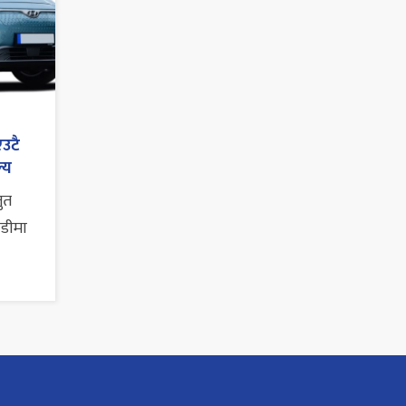
एउटै
्य
तुत
ाडीमा