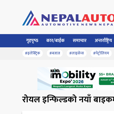
गृहपृष्‍ठ
कार/बाईक
समाचार
अन्तर्राष्ट्रिय
#इलेक्ट्रिक
#बजाज
#लाइसेन्स
#पेट्रोलियम
रोयल इन्फिल्डको नयाँ बाइकमा