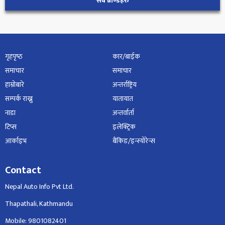
सबै ब्राण्डहरु
गृहपृष्‍ठ
कार/बाईक
समाचार
समाचार
हाम्रोबारे
अन्तर्राष्ट्रिय
सम्पर्क राख्नु
यातायात
नाडा
अन्तर्वार्ता
टिप्स
इलेक्ट्रिक
आर्काइभ
बैंकिङ/इन्स्योरेन्स
Contact
Nepal Auto Info Pvt Ltd.
Thapathali, Kathmandu
Mobile: 9801082401