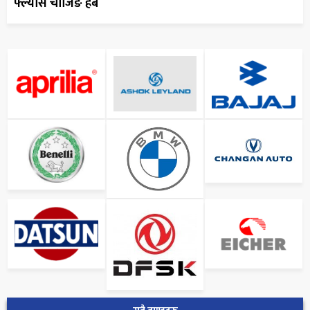
फ्ल्यास चार्जिङ हब