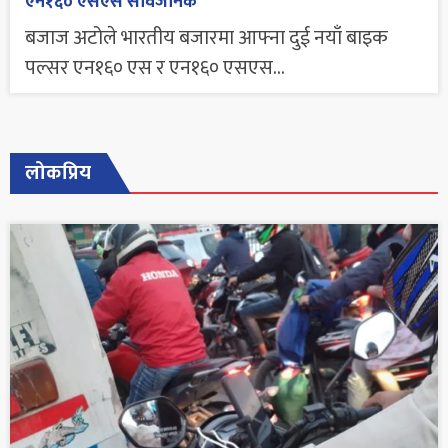
एन१६० एसएस सार्वजनिक
बजाज अटोले भारतीय बजारमा आफ्ना दुई नयाँ बाइक
पल्सर एन१६० एस र एन१६० एसएस...
लोकप्रिय