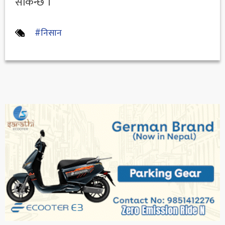
सकिन्छ ।
#निसान