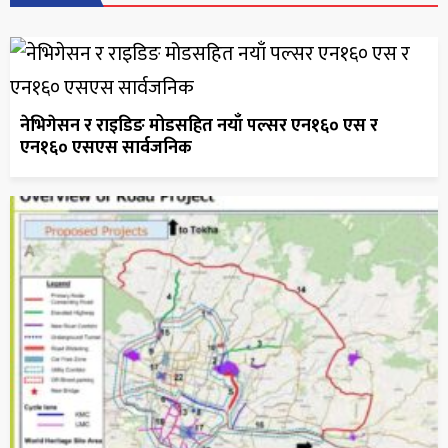
नेभिगेसन र राइडिङ मोडसहित नयाँ पल्सर एन१६० एस र
एन१६० एसएस सार्वजनिक