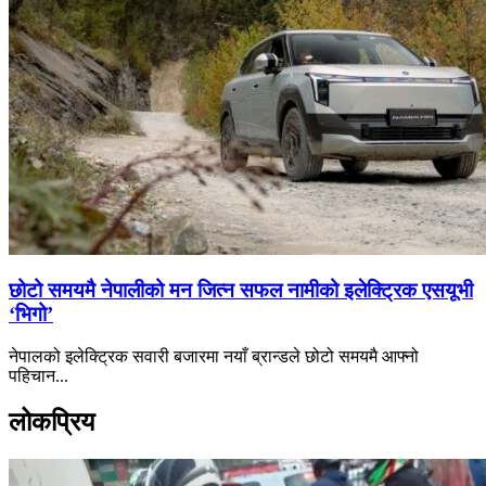
छोटो समयमै नेपालीको मन जित्न सफल नामीको इलेक्ट्रिक एसयूभी
‘भिगो’
नेपालको इलेक्ट्रिक सवारी बजारमा नयाँ ब्रान्डले छोटो समयमै आफ्नो
पहिचान...
लोकप्रिय