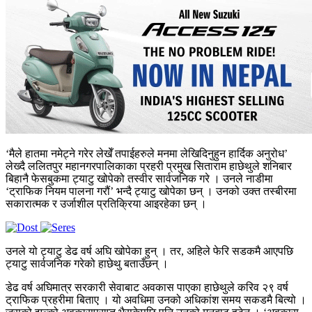
‘मैले हातमा नमेट्ने गरेर लेखेँ तपाईहरुले मनमा लेखिदिनुहुन हार्दिक अनुरोध’
लेख्दै ललितपुर महानगरपालिकाका प्रहरी प्रमुख सिताराम हाछेथुले शनिबार
बिहानै फेसबुकमा ट्याटु खोपेको तस्वीर सार्वजनिक गरे । उनले नाडीमा
‘ट्राफिक नियम पालना गरौं’ भन्दै ट्याटु खोपेका छन् । उनको उक्त तस्बीरमा
सकारात्मक र उर्जाशील प्रतिक्रिया आइरहेका छन् ।
उनले यो ट्याटु डेढ वर्ष अघि खोपेका हुन् । तर, अहिले फेरि सडकमै आएपछि
ट्याटु सार्वजनिक गरेको हाछेथु बताउँछन् ।
डेढ वर्ष अघिमात्र सरकारी सेवाबाट अवकास पाएका हाछेथुले करिव २९ वर्ष
ट्राफिक प्रहरीमा बिताए । यो अवधिमा उनको अधिकांश समय सकडमै बित्यो ।