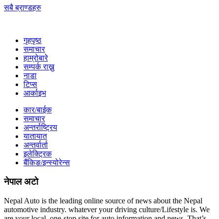
सबै ब्राण्डहरु
गृहपृष्‍ठ
समाचार
हाम्रोबारे
सम्पर्क राख्नु
नाडा
टिप्स
आर्काइभ
कार/बाईक
समाचार
अन्तर्राष्ट्रिय
यातायात
अन्तर्वार्ता
इलेक्ट्रिक
बैंकिङ/इन्स्योरेन्स
नेपाल अटो
Nepal Auto is the leading online source of news about the Nepal
automotive industry. whatever your driving culture/Lifestyle is. We
are your local, one-stop site for auto information and news. That’s