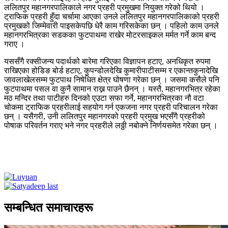
ललितपुर महानगरपालिकाले नगर प्रहरी प्रमुखमा नियुक्त गरेको थियो ।
ट्राफिक प्रहरी हुँदा चर्चामा आएका उनले ललितपुर महानगरपालिकाको प्रहरी
प्रमुखको जिम्मेवारी पाइसकेपछि धेरै काम गरिसकेका छन् । पहिलो काम उनले
महानगरभित्रका सडकका फुटपाथमा राखेर मोटरसाइकल मर्मत गर्ने काम बन्द
गराए ।
यससँगै रक्सीजन्य पदार्थको बारेमा गरिएका विज्ञापन हटाए, अनधिकृत रुपमा
राखिएका होडिङ बोर्ड हटाए, कुपन्डोलदेखि कुमारीपाटीसम्म र एकान्तकुनादेखि
जावलाखेलसम्म फुटपाथ निषेधित क्षेत्र घोषणा गरेका छन् । जसमा कसैले पनि
फुटपाथमा पसल वा कुनै सामान राख्न पाउने छैनन् । यस्तै, महानगरभित्र रहेका
मठ मन्दिर तथा पाटीहरु दिनको एउटा सफा गर्ने, महानगरभित्रका नौ वटा
चोकमा ट्राफिक प्रहरीलाई सहयोग गर्न एकजना नगर प्रहरी परिचालन गरेका
छन् । यसैगरी, उनी ललितपुर महानगरको प्रहरी प्रमुख भएसँगै प्रहरीको
पोषाक परिवर्तन गराए भने नगर प्रहरीले लठ्ठी नबोक्ने निर्णयसमेत गरेका छन् ।
सम्बन्धित समाचारहरू