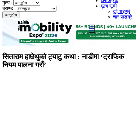
इलेक्ट्रिक
मुल्य :
मूल्य सूची
ब्राण्ड :
दुई पाङ्ग्रे
चार पाङ्ग्रे
सिताराम हाछेथुको ट्याटु कथा : नाडीमा ‘ट्राफिक
नियम पालना गरौं’