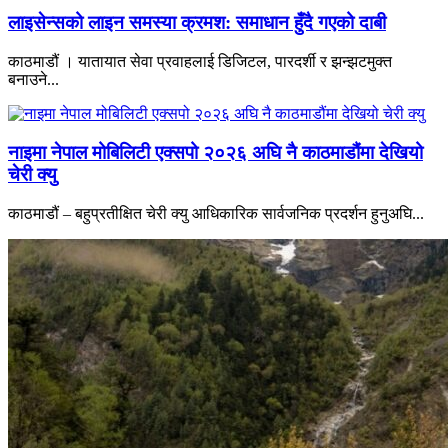
लाइसेन्सको लाइन समस्या क्रमश: समाधान हुँदै गएको दाबी
काठमाडौं । यातायात सेवा प्रवाहलाई डिजिटल, पारदर्शी र झन्झटमुक्त
बनाउने...
नाइमा नेपाल मोबिलिटी एक्सपो २०२६ अघि नै काठमाडौंमा देखियो
चेरी क्यु
काठमाडौं – बहुप्रतीक्षित चेरी क्यु आधिकारिक सार्वजनिक प्रदर्शन हुनुअघि...