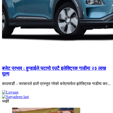
बजेट प्रभाव : हुन्डाईले घटायो एउटै इलेक्ट्रिक गाडीमा २३ लाख
मूल्य
काठमाडौं – सरकारले हालै प्रस्तुत गरेको बजेटमार्फत इलेक्ट्रिक गाडीमा कर...
भर्खरै