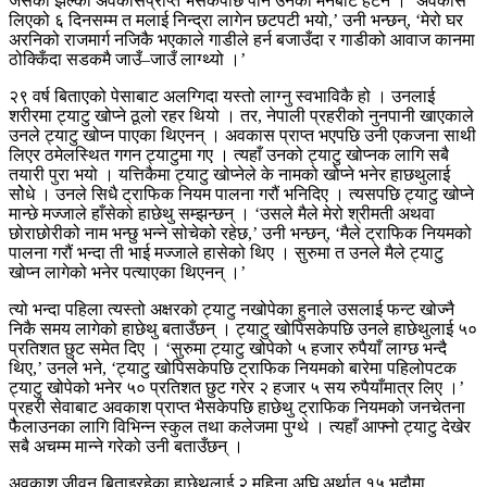
जसको झल्को अवकासप्राप्त भैसकेपछि पनि उनको मनबाट हटेन । ‘अवकास
लिएको ६ दिनसम्म त मलाई निन्द्रा लागेन छटपटी भयो,’ उनी भन्छन्, ‘मेरो घर
अरनिको राजमार्ग नजिकै भएकाले गाडीले हर्न बजाउँदा र गाडीको आवाज कानमा
ठोक्किँदा सडकमै जाउँ–जाउँ लाग्थ्यो ।’
२९ वर्ष बिताएको पेसाबाट अलग्गिदा यस्तो लाग्नु स्वभाविकै हो । उनलाई
शरीरमा ट्याटु खोप्ने ठूलो रहर थियो । तर, नेपाली प्रहरीको नुनपानी खाएकाले
उनले ट्याटु खोप्न पाएका थिएनन् । अवकास प्राप्त भएपछि उनी एकजना साथी
लिएर ठमेलस्थित गगन ट्याटुमा गए । त्यहाँ उनको ट्याटु खोप्नक लागि सबै
तयारी पुरा भयो । यत्तिकैमा ट्याटु खोप्नेले के नामको खोप्ने भनेर हाछथुलाई
सोेधे । उनले सिधै ट्राफिक नियम पालना गरौं भनिदिए । त्यसपछि ट्याटु खोप्ने
मान्छे मज्जाले हाँसेको हाछेथु सम्झन्छन् । ‘उसले मैले मेरो श्रीमती अथवा
छोराछोरीको नाम भन्छु भन्ने सोचेको रहेछ,’ उनी भन्छन्, ‘मैले ट्राफिक नियमको
पालना गरौं भन्दा ती भाई मज्जाले हासेको थिए । सुरुमा त उनले मैले ट्याटु
खोप्न लागेको भनेर पत्याएका थिएनन् ।’
त्यो भन्दा पहिला त्यस्तो अक्षरको ट्याटु नखोपेका हुनाले उसलाई फन्ट खोज्नै
निकै समय लागेको हाछेथु बताउँछन् । ट्याटु खोपिसकेपछि उनले हाछेथुलाई ५०
प्रतिशत छुट समेत दिए । ‘सुरुमा ट्याटु खोपेको ५ हजार रुपैयाँ लाग्छ भन्दै
थिए,’ उनले भने, ‘ट्याटु खोपिसकेपछि ट्राफिक नियमको बारेमा पहिलोपटक
ट्याटु खोपेको भनेर ५० प्रतिशत छुट गरेर २ हजार ५ सय रुपैयाँमात्र लिए ।’
प्रहरी सेवाबाट अवकाश प्राप्त भैसकेपछि हाछेथु ट्राफिक नियमको जनचेतना
फैैलाउनका लागि विभिन्न स्कुल तथा कलेजमा पुग्थे । त्यहाँ आफ्नो ट्याटु देखेर
सबै अचम्म मान्ने गरेको उनी बताउँछन् ।
अवकाश जीवन बिताइरहेका हाछेथुलाई २ महिना अघि अर्थात १५ भदौमा