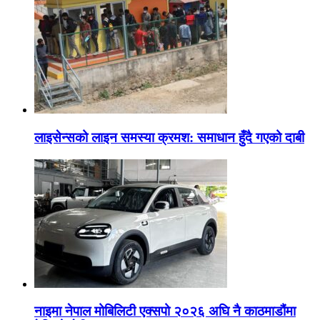
लाइसेन्सको लाइन समस्या क्रमश: समाधान हुँदै गएको दाबी
नाइमा नेपाल मोबिलिटी एक्सपो २०२६ अघि नै काठमाडौंमा