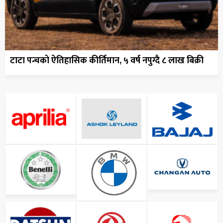
टाटा पन्चको ऐतिहासिक कीर्तिमान, ५ वर्ष नपुग्दै ८ लाख बिक्री