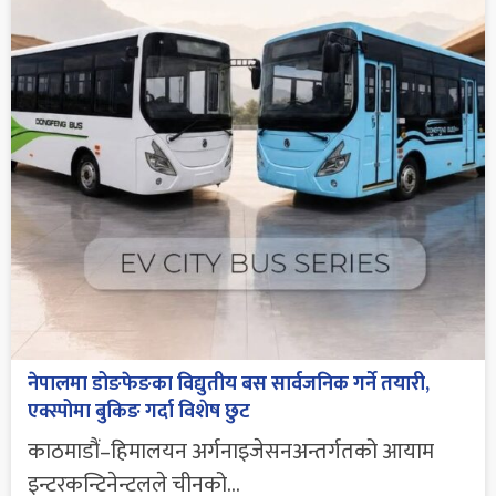
नेपालमा डोङफेङका विद्युतीय बस सार्वजनिक गर्ने तयारी,
एक्स्पोमा बुकिङ गर्दा विशेष छुट
काठमाडौं–हिमालयन अर्गनाइजेसनअन्तर्गतको आयाम
इन्टरकन्टिनेन्टलले चीनको...