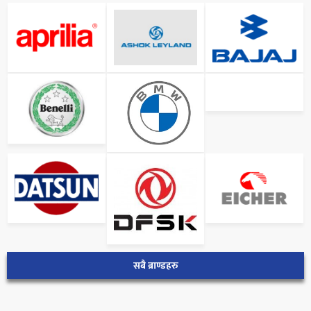
सबै ब्राण्डहरु