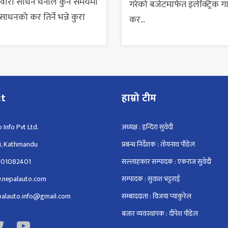
सवारी साधन धनीले कुन समयमा
गरेको बजेटमार्फत इलेक्ट्रिक ग
ाधनको कर तिर्ने भन्ने कुरा
कर...
ct
हाम्रो टीम
 Info Pvt Ltd.
अध्यक्ष : इन्दिरा सुवेदी
i, Kathmandu
प्रबन्ध निर्देशक : तोयनाथ पौडेल
801082401
सल्लाहकार सम्पादक : एकराज सुवेदी
.nepalauto.com
सम्पादक : सुवाश भट्टराई
epalauto.info@gmail.com
सम्बाददाता : विजया प्याकुरेल
बजार व्यवस्थापक : दीपेश पौडेल