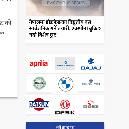
उटाको
नेपालमा डोङफेङका विद्युतीय बस
सार्वजनिक गर्ने तयारी, एक्स्पोमा बुकिङ
िक
गर्दा विशेष छुट
सबै ब्राण्डहरु