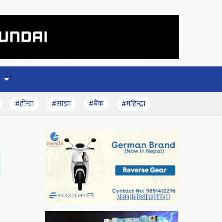
#होन्डा
#साझा
#बैंक
#महिन्द्रा