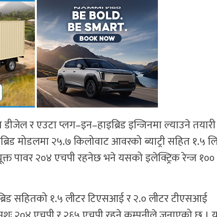
ईवटा डीजेल र एउटा प्लग–इन–हाइब्रिड इन्जिनमा ल्याउने तयारी
्रिड मोडलमा २५.७ किलोवाट आवरको ब्याट्री सहित १.५ ल
त पावर २०४ एचपी रहनेछ भने यसको इलेक्ट्रिक रेन्ज १००
हाइब्रिड सहितको १.५ लीटर टिएसआई र २.० लीटर टीएसआई
रमशः २०४ एचपी र २६५ एचपी रहने कम्पनीले जनाएको छ ।