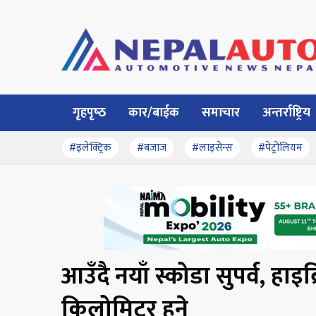
गृहपृष्‍ठ
कार/बाईक
समाचार
अन्तर्राष्ट्रिय
#इलेक्ट्रिक
#बजाज
#लाइसेन्स
#पेट्रोलियम
आउँदै नयाँ स्कोडा सुपर्व, हाइब
किलोमिटर हुने