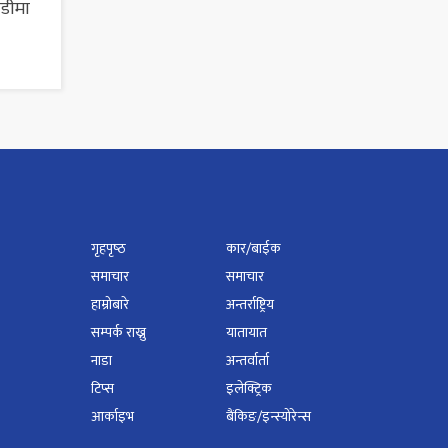
ाडीमा
गृहपृष्‍ठ
कार/बाईक
समाचार
समाचार
हाम्रोबारे
अन्तर्राष्ट्रिय
सम्पर्क राख्नु
यातायात
नाडा
अन्तर्वार्ता
टिप्स
इलेक्ट्रिक
आर्काइभ
बैंकिङ/इन्स्योरेन्स