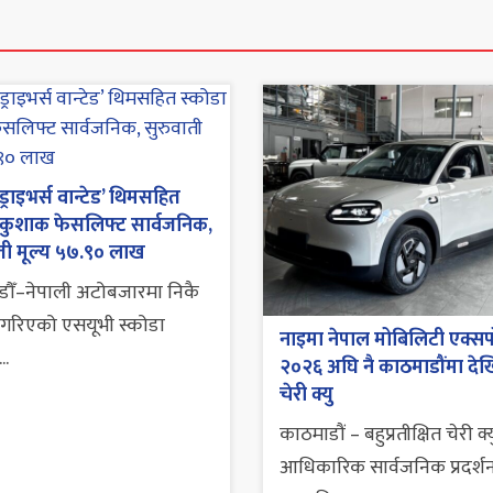
्राइभर्स वान्टेड’ थिमसहित
 कुशाक फेसलिफ्ट सार्वजनिक,
ती मूल्य ५७.९० लाख
ौँ–नेपाली अटोबजारमा निकै
षा गरिएको एसयूभी स्कोडा
नाइमा नेपाल मोबिलिटी एक्सप
..
२०२६ अघि नै काठमाडौंमा दे
चेरी क्यु
काठमाडौं – बहुप्रतीक्षित चेरी क्य
आधिकारिक सार्वजनिक प्रदर्श