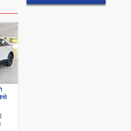
ो
खियो
ु
न