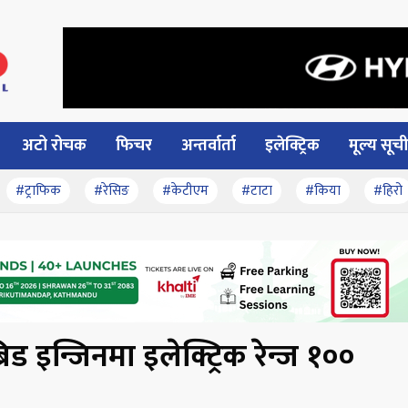
अटो रोचक
फिचर
अन्तर्वार्ता
इलेक्ट्रिक
मूल्य सूची
#ट्राफिक
#रेसिङ
#केटीएम
#टाटा
#किया
#हिरो
्रिड इन्जिनमा इलेक्ट्रिक रेन्ज १००