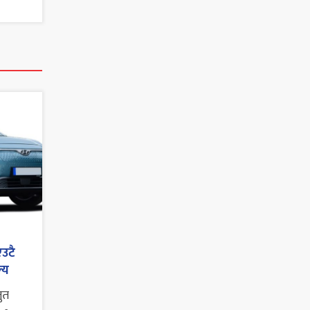
एउटै
्य
तुत