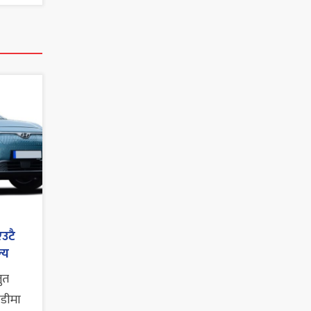
एउटै
्य
तुत
ाडीमा