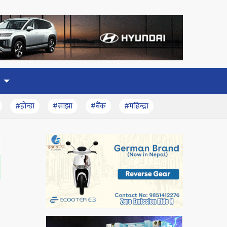
#होन्डा
#साझा
#बैंक
#महिन्द्रा