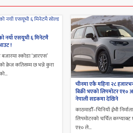
को नयाँ एसयूभी ६ मिनेटमै
 आउट !
 बजारमा स्कोडा ‘आरएस’
ो क्रेज कतिसम्म छ भन्ने कुरा
ो...
चीनमा एकै महिना २८ हजारभन
बिक्री भएको लिपमोटर ए१० 
नेपाली सडकमा देखिने
काठमाडौँ–चिनियाँ ईभी निर्माता
लिपमोटरको चर्चित कम्प्याक्ट
ए१० ले...