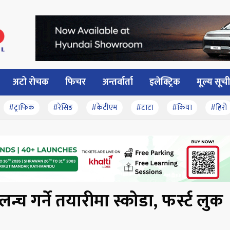
अटो रोचक
फिचर
अन्तर्वार्ता
इलेक्ट्रिक
मूल्य सूची
#ट्राफिक
#रेसिङ
#केटीएम
#टाटा
#किया
#हिरो
्च गर्ने तयारीमा स्कोडा, फर्स्ट लुक