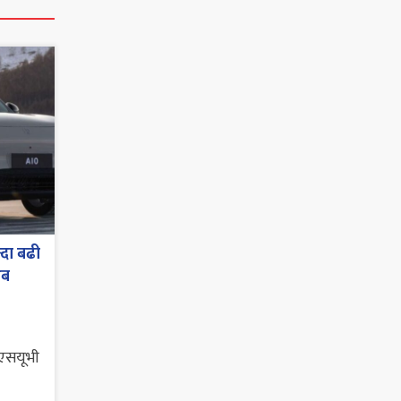
्दा बढी
अब
 एसयूभी