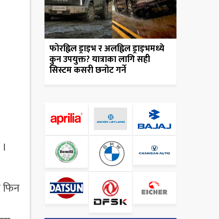
फोरह्विल ड्राइभ र अलह्विल ड्राइभमध्ये
कुन उपयुक्त? यात्राका लागि सही
सिस्टम कसरी छनोट गर्ने
 ।
क फिन