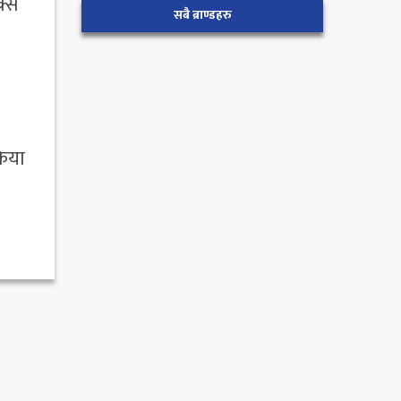
क्स
सबै ब्राण्डहरु
किया