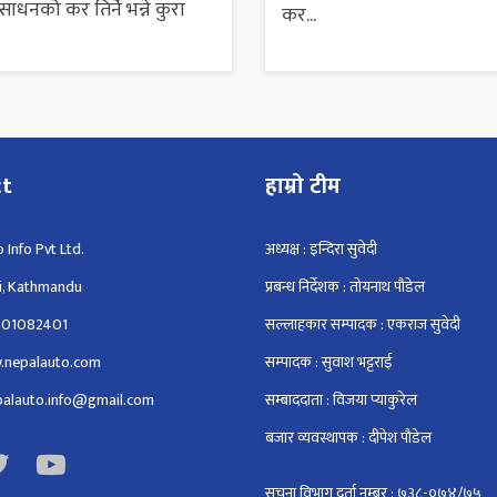
ाधनको कर तिर्ने भन्ने कुरा
कर...
ct
हाम्रो टीम
 Info Pvt Ltd.
अध्यक्ष : इन्दिरा सुवेदी
i, Kathmandu
प्रबन्ध निर्देशक : तोयनाथ पौडेल
801082401
सल्लाहकार सम्पादक : एकराज सुवेदी
.nepalauto.com
सम्पादक : सुवाश भट्टराई
epalauto.info@gmail.com
सम्बाददाता : विजया प्याकुरेल
बजार व्यवस्थापक : दीपेश पौडेल
सूचना विभाग दर्ता नम्बर : ७३८-०७४/७५