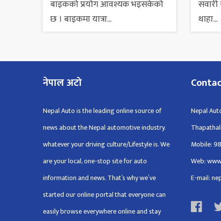
बाइकको प्रयोग आवश्यक भइसकेको
सवारी स
छ । बाइकमा यात्रा...
थाहा...
नेपाल अटो
Conta
Nepal Auto is the leading online source of
Nepal Auto
news about the Nepal automotive industry.
Thapathal
whatever your driving culture/Lifestyle is. We
Mobile: 9
are your local, one-stop site for auto
Web: www
information and news. That’s why we’ve
E-mail: n
started our online portal that everyone can
easily browse everywhere online and stay