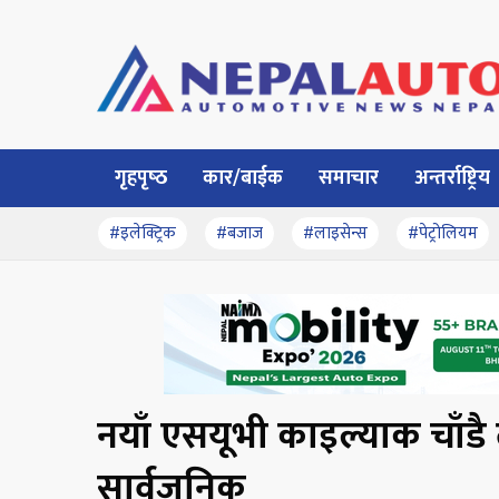
गृहपृष्‍ठ
कार/बाईक
समाचार
अन्तर्राष्ट्रिय
#इलेक्ट्रिक
#बजाज
#लाइसेन्स
#पेट्रोलियम
नयाँ एसयूभी काइल्याक चाँडै लन
सार्वजनिक