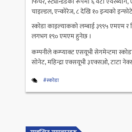
फिचर, स्ट्यान्डर्डका रूपमा ६ वटा एयरब्याग
चाइल्डल, एन्कोरेज, ८ देखि १० इन्चको इन्फ
स्कोडा काइल्याकको लम्बाई ३९९५ एमएम र ह्
लगभग १९० एमएम हुनेछ ।
कम्पनीले कम्प्याक्ट एसयूभी सेगमेन्टमा स्कोडा 
सोनेट, महिन्द्रा एक्सयूभी ३एक्सओ, टाटा नेक्स
#स्काेडा