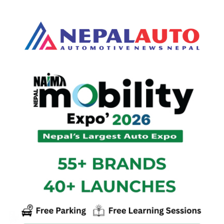
#इलेक्ट्रिक
#बजाज
#लाइसेन्स
#पेट्रोलियम
#ट्राफिक
रोयल इन्फिल्ड गुरिल्ला ४५० अब
नेपालमा, मूल्य कति ?