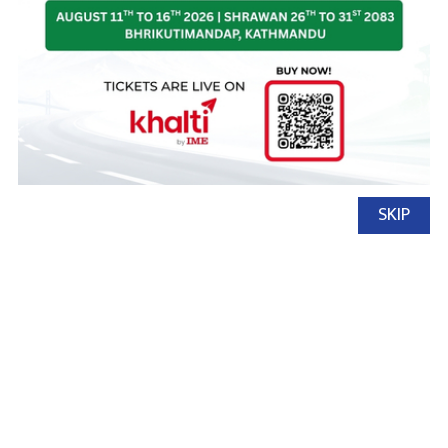
SKIP
नेपाल अटो
२९ बैशाख, २०८३