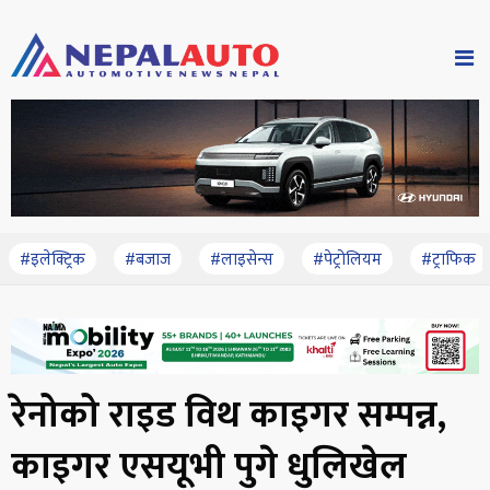
#इलेक्ट्रिक
#बजाज
#लाइसेन्स
#पेट्रोलियम
#ट्राफिक
रेनोको राइड विथ काइगर सम्पन्न,
काइगर एसयूभी पुगे धुलिखेल