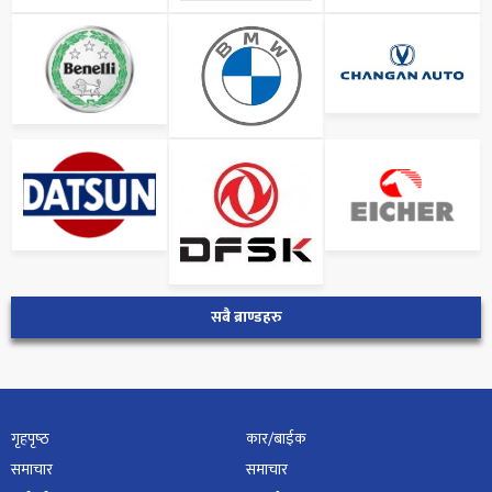
सबै ब्राण्डहरु
गृहपृष्‍ठ
कार/बाईक
समाचार
समाचार