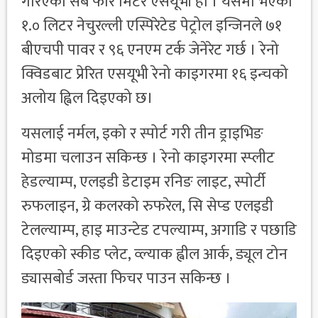
गरिएको सब फोर मिटर एसयूभी हो । यसमा भएको
१.० लिटर नेचुरल्ली एस्पिरेटेड पेट्रोल इन्जिनले ७१
बीएचपी पावर र ९६ एनएम टर्क जेनेरेट गर्छ । रेनो
क्विडबाट प्रेरित एसयूभी रेनो काइगरमा १६ इन्चको
अलोय ह्विल दिइएको छ।
यसलाई नर्मल, इको र स्पोर्ट गरी तीन ड्राइभिङ
मोडमा चलाउन सकिन्छ । रेनो काइगरमा स्प्लीट
हेडल्याम्प, एलइडी डेटाइम रनिङ लाइट, स्पोर्टी
रुफलाइन, ग्रे कलरको रुफरेल, सि सेप्ड एलइडी
टेलल्याम्प, हाइ माउन्टेड टपल्याम्प, अगाडि र पछाडि
दिइएको स्कीड प्लेट, व्ल्याक ह्वील आर्क, ड्यूल टोन
ड्यासबोर्ड जस्ता फिचर पाउन सकिन्छ ।