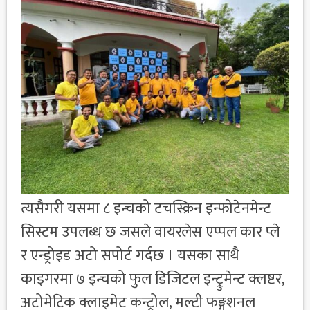
त्यसैगरी यसमा ८ इन्चको टचस्क्रिन इन्फोटेनमेन्ट
सिस्टम उपलब्ध छ जसले वायरलेस एप्पल कार प्ले
र एन्ड्रोइड अटो सपोर्ट गर्दछ । यसका साथै
काइगरमा ७ इन्चको फुल डिजिटल इन्ट्रुमेन्ट क्लष्टर,
अटोमेटिक क्लाइमेट कन्ट्रोल, मल्टी फङ्गशनल