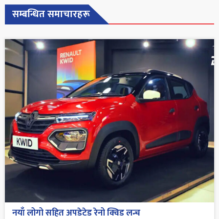
सम्बन्धित समाचारहरू
नयाँ लोगो सहित अपडेटेड रेनो क्विड लन्च