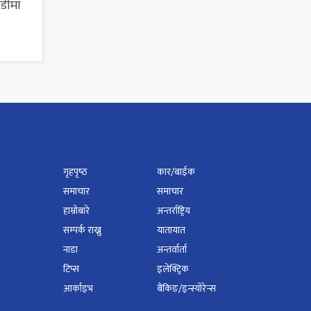
ाडीमा
गृहपृष्‍ठ
कार/बाईक
समाचार
समाचार
हाम्रोबारे
अन्तर्राष्ट्रिय
सम्पर्क राख्नु
यातायात
नाडा
अन्तर्वार्ता
टिप्स
इलेक्ट्रिक
आर्काइभ
बैंकिङ/इन्स्योरेन्स