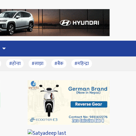
#होन्डा
#साझा
#बैंक
#महिन्द्रा