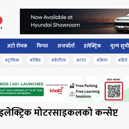
अटो रोचक
फिचर
अन्तर्वार्ता
इलेक्ट्रिक
मूल्य सूची
#ट्राफिक
#रेसिङ
#केटीएम
#टाटा
#किया
#हिरो
इलेक्ट्रिक मोटरसाइकलको कन्सेप्ट