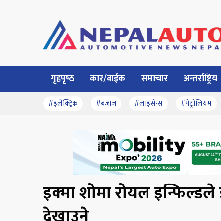
गृहपृष्‍ठ
कार/बाईक
समाचार
अन्तर्राष्ट्रिय
#इलेक्ट्रिक
#बजाज
#लाइसेन्स
#पेट्रोलियम
इक्मा शोमा रोयल इन्फिल्डले 
देखाउने