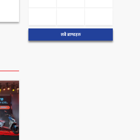
सबै ब्राण्डहरु