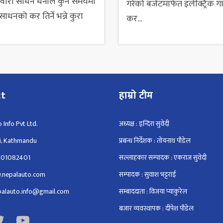
सवारी साधन धनीले कुन समयमा
गरेको बजेटमार्फत इलेक्ट्रिक ग
ाधनको कर तिर्ने भन्ने कुरा
कर...
ct
हाम्रो टीम
 Info Pvt Ltd.
अध्यक्ष : इन्दिरा सुवेदी
i, Kathmandu
प्रबन्ध निर्देशक : तोयनाथ पौडेल
801082401
सल्लाहकार सम्पादक : एकराज सुवेदी
.nepalauto.com
सम्पादक : सुवाश भट्टराई
epalauto.info@gmail.com
सम्बाददाता : विजया प्याकुरेल
बजार व्यवस्थापक : दीपेश पौडेल