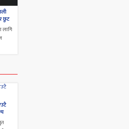
पाली
र छुट
ा लागि
ल
एउटै
्य
तुत