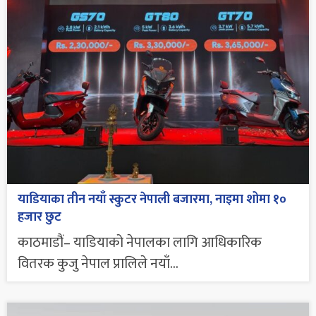
याडियाका तीन नयाँ स्कुटर नेपाली बजारमा, नाइमा शोमा १०
हजार छुट
काठमाडौं– याडियाको नेपालका लागि आधिकारिक
वितरक कुजु नेपाल प्रालिले नयाँ...