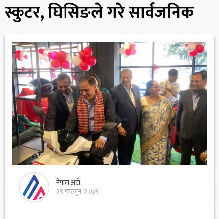
स्कुटर, घिसिङले गरे सार्वजनिक
नेपाल अटो
२९ फाल्गुन, २०७९