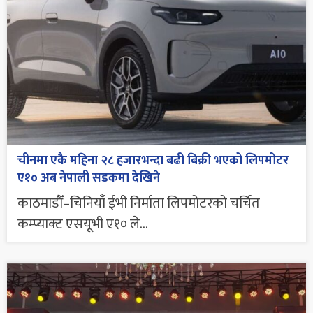
चीनमा एकै महिना २८ हजारभन्दा बढी बिक्री भएको लिपमोटर
ए१० अब नेपाली सडकमा देखिने
काठमाडौँ–चिनियाँ ईभी निर्माता लिपमोटरको चर्चित
कम्प्याक्ट एसयूभी ए१० ले...