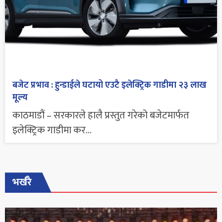
बजेट प्रभाव : हुन्डाईले घटायो एउटै इलेक्ट्रिक गाडीमा २३ लाख
मूल्य
काठमाडौं – सरकारले हालै प्रस्तुत गरेको बजेटमार्फत
इलेक्ट्रिक गाडीमा कर...
भर्खरै