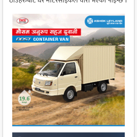
ठाउँहरुबाट धेरै मोटरसाइकल चोरी भएको पाईन्छ ।