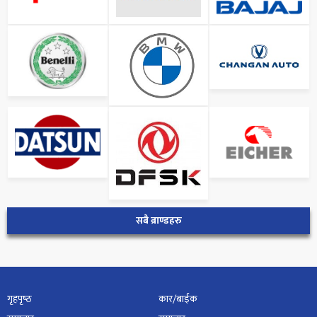
सबै ब्राण्डहरु
गृहपृष्‍ठ
कार/बाईक