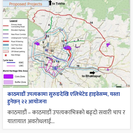
काठमाडौं उपत्यकामा सुरुङदेखि एलिभेटेड हाइवेसम्म, यस्ता
हुनेछन् २२ आयोजना
काठमाडौं – काठमाडौं उपत्यकाभित्रको बढ्दो सवारी चाप र
यातायात अवरोधलाई...