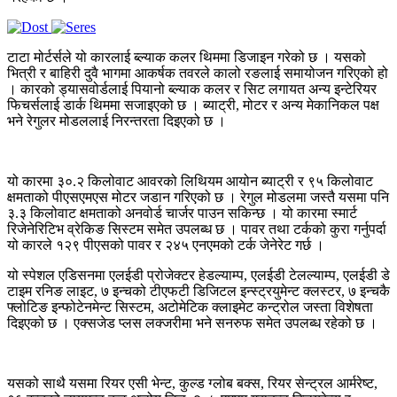
टाटा मोर्टर्सले यो कारलाई ब्ल्याक कलर थिममा डिजाइन गरेको छ । यसको
भित्री र बाहिरी दुवै भागमा आकर्षक तवरले कालो रङलाई समायोजन गरिएको हो
। कारको ड्यासवोर्डलाई पियानो ब्ल्याक कलर र सिट लगायत अन्य इन्टेरियर
फिचर्सलाई डार्क थिममा सजाइएको छ । ब्याट्री, मोटर र अन्य मेकानिकल पक्ष
भने रेगुलर मोडललाई निरन्तरता दिइएको छ ।
यो कारमा ३०.२ किलोवाट आवरको लिथियम आयोन ब्याट्री र ९५ किलोवाट
क्षमताको पीएसएमएस मोटर जडान गरिएको छ । रेगुल मोडलमा जस्तै यसमा पनि
३.३ किलोवाट क्षमताको अनवोर्ड चार्जर पाउन सकिन्छ । यो कारमा स्मार्ट
रिजेनेरिटिभ व्रेकिङ सिस्टम समेत उपलब्ध छ । पावर तथा टर्कको कुरा गर्नुपर्दा
यो कारले १२९ पीएसको पावर र २४५ एनएमको टर्क जेनेरेट गर्छ ।
यो स्पेशल एडिसनमा एलईडी प्रोजेक्टर हेडल्याम्प, एलईडी टेलल्याम्प, एलईडी डे
टाइम रनिङ लाइट, ७ इन्चको टीएफटी डिजिटल इन्स्ट्रयुमेन्ट क्लस्टर, ७ इन्चकै
फ्लोटिङ इन्फोटेनमेन्ट सिस्टम, अटोमेटिक क्लाइमेट कन्ट्रोल जस्ता विशेषता
दिइएको छ । एक्सजेड प्लस लक्जरीमा भने सनरुफ समेत उपलब्ध रहेको छ ।
यसको साथै यसमा रियर एसी भेन्ट, कुल्ड ग्लोब बक्स, रियर सेन्ट्रल आर्मरेष्ट,