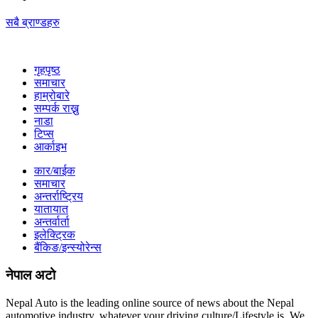
सबै ब्राण्डहरु
गृहपृष्‍ठ
समाचार
हाम्रोबारे
सम्पर्क राख्नु
नाडा
टिप्स
आर्काइभ
कार/बाईक
समाचार
अन्तर्राष्ट्रिय
यातायात
अन्तर्वार्ता
इलेक्ट्रिक
बैंकिङ/इन्स्योरेन्स
नेपाल अटो
Nepal Auto is the leading online source of news about the Nepal
automotive industry. whatever your driving culture/Lifestyle is. We