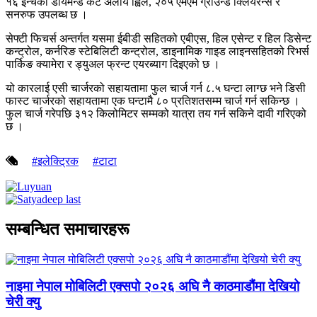
१६ इन्चको डायमन्ड कट अलोय ह्विल, २०५ एमएम ग्राउन्ड क्लियरेन्स र
सनरुफ उपलब्ध छ ।
सेफ्टी फिचर्स अन्तर्गत यसमा ईबीडी सहितको एबीएस, हिल एसेन्ट र हिल डिसेन्ट
कन्ट्रोल, कर्नरिङ स्टेबिलिटी कन्ट्रोल, डाइनामिक गाइड लाइनसहितको रिभर्स
पार्किङ क्यामेरा र ड्युअल फ्रन्ट एयरब्याग दिइएको छ ।
यो कारलाई एसी चार्जरको सहायतामा फुल चार्ज गर्न ८.५ घन्टा लाग्छ भने डिसी
फास्ट चार्जरको सहायतामा एक घन्टामै ८० प्रतिशतसम्म चार्ज गर्न सकिन्छ ।
फुल चार्ज गरेपछि ३१२ किलोमिटर सम्मको यात्रा तय गर्न सकिने दावी गरिएको
छ ।
#इलेक्ट्रिक
#टाटा
सम्बन्धित समाचारहरू
नाइमा नेपाल मोबिलिटी एक्सपो २०२६ अघि नै काठमाडौंमा देखियो
चेरी क्यु