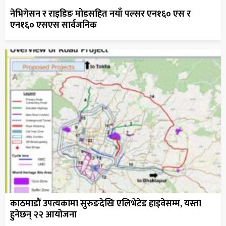
नेभिगेसन र राइडिङ मोडसहित नयाँ पल्सर एन१६० एस र
एन१६० एसएस सार्वजनिक
काठमाडौं उपत्यकामा सुरुङदेखि एलिभेटेड हाइवेसम्म, यस्ता
हुनेछन् २२ आयोजना