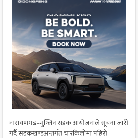
नारायणगढ–मुग्लिन सडक आयोजनाले सूचना जारी
गर्दै सडकखण्डअन्तर्गत चारकिलोमा पहिरो