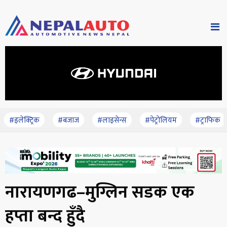
#इलेक्ट्रिक
#बजाज
#लाइसेन्स
#पेट्रोलियम
#ट्राफिक
नारायणगढ–मुग्लिन सडक एक
हप्ता बन्द हुँदै