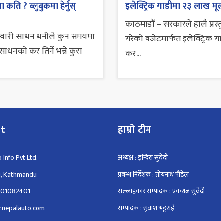
 कति ? ब्लुबुकमा हेर्नुस्
इलेक्ट्रिक गाडीमा २३ लाख मूल
काठमाडौं – सरकारले हालै प्रस्
सवारी साधन धनीले कुन समयमा
गरेको बजेटमार्फत इलेक्ट्रिक ग
ाधनको कर तिर्ने भन्ने कुरा
कर...
ct
हाम्रो टीम
 Info Pvt Ltd.
अध्यक्ष : इन्दिरा सुवेदी
i, Kathmandu
प्रबन्ध निर्देशक : तोयनाथ पौडेल
801082401
सल्लाहकार सम्पादक : एकराज सुवेदी
.nepalauto.com
सम्पादक : सुवाश भट्टराई