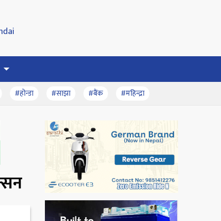
#होन्डा
#साझा
#बैंक
#महिन्द्रा
क्सन