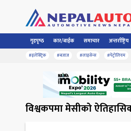
गृहपृष्‍ठ
कार/बाईक
समाचार
अन्तर्राष्ट्रिय
#इलेक्ट्रिक
#बजाज
#लाइसेन्स
#पेट्रोलियम
विश्वकपमा मेसीको ऐतिहासिक