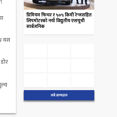
्
प्रिमियम फिचर र ५०५ किमी रेन्जसहित
मा
लिपमोटरको नयाँ विद्युतीय एसयूभी
सार्बजनिक
्ध यस
 डोर
ुल्य
सबै ब्राण्डहरु