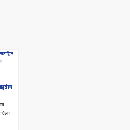
द्युतीय
का
्रिला