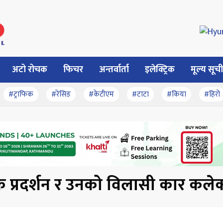
अटो रोचक
फिचर
अन्तर्वार्ता
इलेक्ट्रिक
मूल्य सूची
#ट्राफिक
#रेसिङ
#केटीएम
#टाटा
#किया
#हिरो
 प्रदर्शन र उनको विलासी कार कले