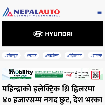
#इलेक्ट्रिक
#बजाज
#लाइसेन्स
#पेट्रोलियम
#ट्राफिक
महिन्द्राको इलेक्ट्रिक थ्रि ह्विलरमा
४० हजारसम्म नगद छुट, देश भरका