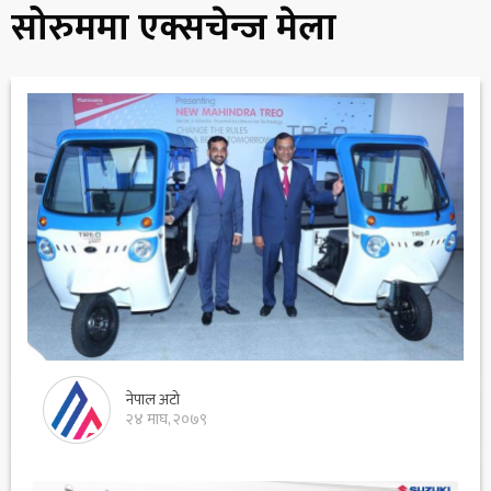
सोरुममा एक्सचेन्ज मेला
नेपाल अटो
२४ माघ, २०७९