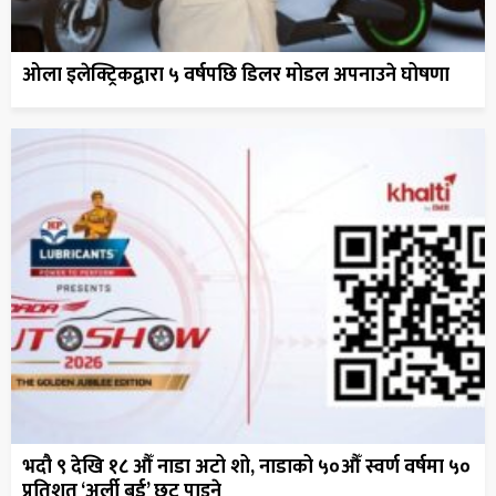
ओला इलेक्ट्रिकद्वारा ५ वर्षपछि डिलर मोडल अपनाउने घोषणा
भदौ ९ देखि १८ औँ नाडा अटो शो, नाडाको ५०औँ स्वर्ण वर्षमा ५०
प्रतिशत ‘अर्ली बर्ड’ छुट पाइने