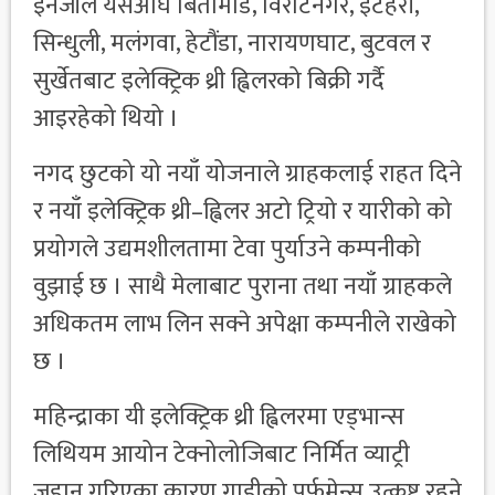
इनर्जीले यसअघि बिर्तामोड, विराटनगर, इटहरी,
सिन्धुली, मलंगवा, हेटौंडा, नारायणघाट, बुटवल र
सुर्खेतबाट इलेक्ट्रिक थ्री ह्विलरको बिक्री गर्दै
आइरहेको थियो ।
नगद छुटको यो नयाँ योजनाले ग्राहकलाई राहत दिने
र नयाँ इलेक्ट्रिक थ्री–ह्विलर अटो ट्रियो र यारीको को
प्रयोगले उद्यमशीलतामा टेवा पुर्याउने कम्पनीको
वुझाई छ । साथै मेलाबाट पुराना तथा नयाँ ग्राहकले
अधिकतम लाभ लिन सक्ने अपेक्षा कम्पनीले राखेको
छ ।
महिन्द्राका यी इलेक्ट्रिक थ्री ह्विलरमा एड्भान्स
लिथियम आयोन टेक्नोलोजिबाट निर्मित व्याट्री
जडान गरिएका कारण गाडीको पर्फमेन्स उत्कृष्ट रहने