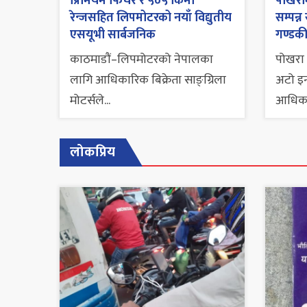
प्रिमियम फिचर र ५०५ किमी
पोखराम
रेन्जसहित लिपमोटरको नयाँ विद्युतीय
सम्पन्न
एसयूभी सार्बजनिक
गण्डकी
काठमाडौं–लिपमोटरको नेपालका
पोखरा 
लागि आधिकारिक बिक्रेता साङ्ग्रिला
अटो इन्
मोटर्सले...
आधिका
लोकप्रिय