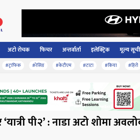
अटो रोचक
फिचर
अन्तर्वार्ता
इलेक्ट्रिक
मूल्य सूची
#ट्राफिक
#रेसिङ
#केटीएम
#टाटा
#किया
#हिरो
टर ‘यात्री पी२’ : नाडा अटो शोमा अव