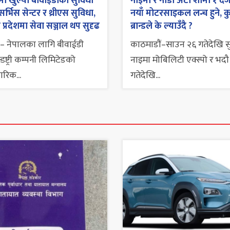
ा खुल्यो बीवाईडीको सुविधा
नाइमा र नाडा अटो शोमा १ दर्
 सर्भिस सेन्टर र थ्रीएस सुविधा,
नयाँ मोटरसाइकल लन्च हुने, क
 प्रदेशमा सेवा सञ्जाल थप सुदृढ
ब्रान्डले के ल्याउँदै ?
– नेपालका लागि बीवाईडी
काठमाडौं–साउन २६ गतेदेखि सुर
डष्ट्री कम्पनी लिमिटेडको
नाइमा मोबिलिटी एक्स्पो र भदौ
रिक...
गतेदेखि...