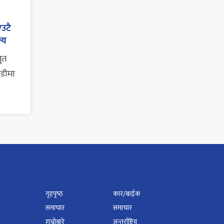
एउटै
्य
तुत
ाडीमा
गृहपृष्‍ठ
कार/बाईक
समाचार
समाचार
हाम्रोबारे
अन्तर्राष्ट्रिय