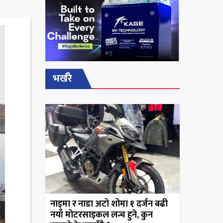
भर्खरै
नाइमा र नाडा अटो शोमा १ दर्जन बढी
नयाँ मोटरसाइकल लन्च हुने, कुन