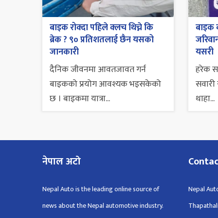
बाइक रोक्दा पहिले क्लच थिच्ने कि
बाइक व
ब्रेक ? ९० प्रतिशतलाई छैन यसको
जरिवाना
जानकारी
यसरी
दैनिक जीवनमा आवतजावत गर्न
हरेक 
बाइकको प्रयोग आवश्यक भइसकेको
सवारी स
छ । बाइकमा यात्रा...
थाहा...
नेपाल अटो
Conta
Nepal Auto is the leading online source of
Nepal Auto
news about the Nepal automotive industry.
Thapathal