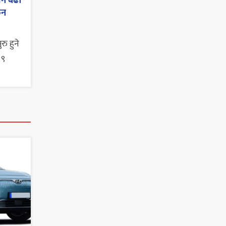
जन बढी
ुन
ु हुने
 ९