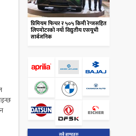
प्रिमियम फिचर र ५०५ किमी रेन्जसहित
लिपमोटरको नयाँ विद्युतीय एसयूभी
सार्बजनिक
ल
ाइन्छ
िन
सबै ब्राण्डहरु