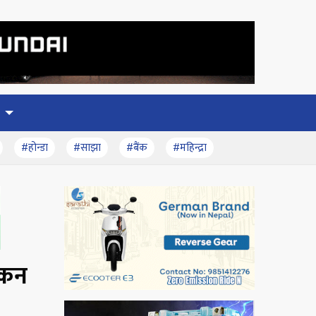
#होन्डा
#साझा
#बैंक
#महिन्द्रा
लोकन