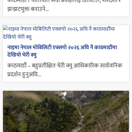
काठमाडौं । यातायात सेवा प्रवाहलाई डिजिटल, पारदर्शी र
झन्झटमुक्त बनाउने...
नाइमा नेपाल मोबिलिटी एक्सपो २०२६ अघि नै काठमाडौंमा
देखियो चेरी क्यु
काठमाडौं – बहुप्रतीक्षित चेरी क्यु आधिकारिक सार्वजनिक
प्रदर्शन हुनुअघि...