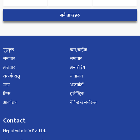
सबै ब्राण्डहरु
गृहपृष्‍ठ
कार/बाईक
समाचार
समाचार
हाम्रोबारे
अन्तर्राष्ट्रिय
सम्पर्क राख्नु
यातायात
नाडा
अन्तर्वार्ता
टिप्स
इलेक्ट्रिक
आर्काइभ
बैंकिङ/इन्स्योरेन्स
Contact
Nepal Auto Info Pvt Ltd.