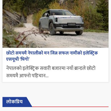
छोटो समयमै नेपालीको मन जित्न सफल नामीको इलेक्ट्रिक
एसयूभी ‘भिगो’
नेपालको इलेक्ट्रिक सवारी बजारमा नयाँ ब्रान्डले छोटो
समयमै आफ्नो पहिचान...
लोकप्रिय