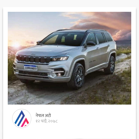
नेपाल अटो
१२ भदौ, २०७८