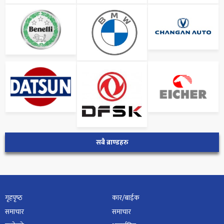
सबै ब्राण्डहरु
गृहपृष्‍ठ
कार/बाईक
समाचार
समाचार