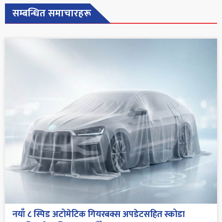
सम्बन्धित समाचारहरू
नयाँ ८ स्पिड अटोमेटिक गियरबक्स अपडेटसहित स्कोडा