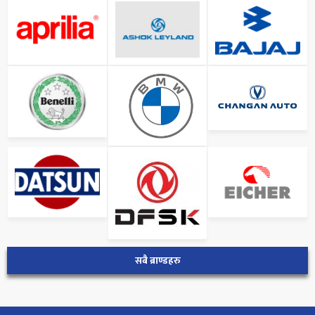
सबै ब्राण्डहरु