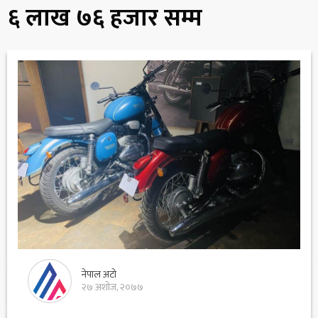
६ लाख ७६ हजार सम्म
नेपाल अटो
२७ अशोज, २०७७