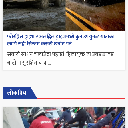
फोरह्विल ड्राइभ र अलह्विल ड्राइभमध्ये कुन उपयुक्त? यात्राका
लागि सही सिस्टम कसरी छनोट गर्ने
सवारी साधन चलाउँदा पहाडी, हिलोयुक्त वा उबडखाबड
बाटोमा सुरक्षित यात्रा...
लोकप्रिय