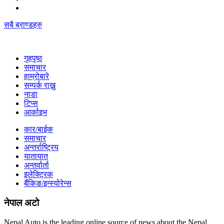
सबै ब्राण्डहरु
गृहपृष्‍ठ
समाचार
हाम्रोबारे
सम्पर्क राख्नु
नाडा
टिप्स
आर्काइभ
कार/बाईक
समाचार
अन्तर्राष्ट्रिय
यातायात
अन्तर्वार्ता
इलेक्ट्रिक
बैंकिङ/इन्स्योरेन्स
नेपाल अटो
Nepal Auto is the leading online source of news about the Nepal