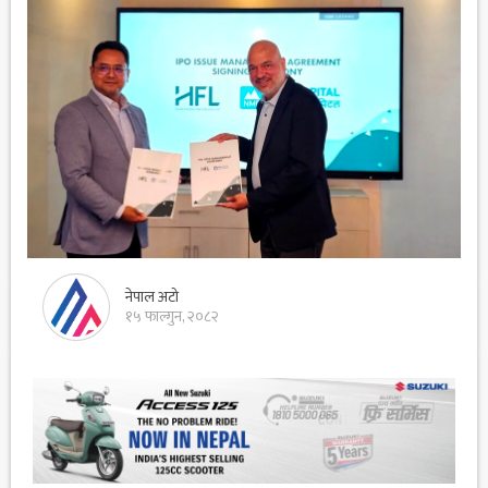
नेपाल अटो
१५ फाल्गुन, २०८२