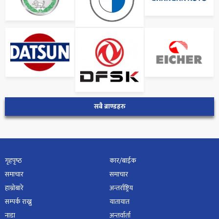
सबै ब्राण्डहरु
गृहपृष्‍ठ
कार/बाईक
समाचार
समाचार
हाम्रोबारे
अन्तर्राष्ट्रिय
सम्पर्क राख्नु
यातायात
नाडा
अन्तर्वार्ता