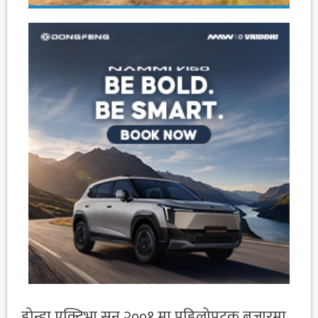
होन्डा एक्टिभा सन् २००१ मा पहिलोपटक बजारमा