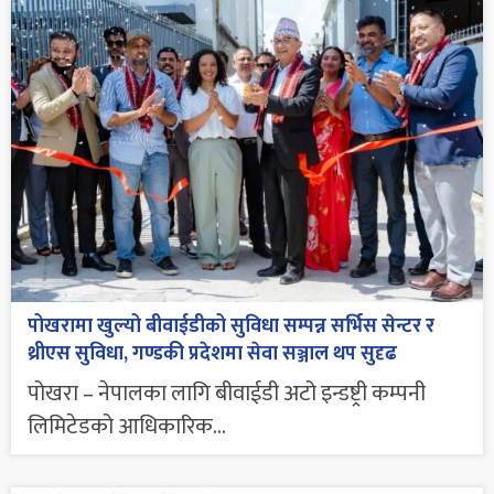
पोखरामा खुल्यो बीवाईडीको सुविधा सम्पन्न सर्भिस सेन्टर र
थ्रीएस सुविधा, गण्डकी प्रदेशमा सेवा सञ्जाल थप सुदृढ
पोखरा – नेपालका लागि बीवाईडी अटो इन्डष्ट्री कम्पनी
लिमिटेडको आधिकारिक...