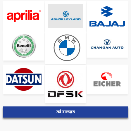
सबै ब्राण्डहरु