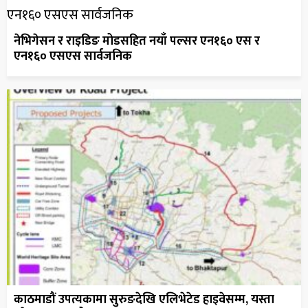
नेभिगेसन र राइडिङ मोडसहित नयाँ पल्सर एन१६० एस र
एन१६० एसएस सार्वजनिक
काठमाडौं उपत्यकामा सुरुङदेखि एलिभेटेड हाइवेसम्म, यस्ता