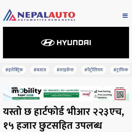
#इलेक्ट्रिक
#बजाज
#लाइसेन्स
#पेट्रोलियम
#ट्राफिक
यस्तो छ हार्टफोर्ड भीआर २२३एच,
१५ हजार छुटसहित उपलब्ध