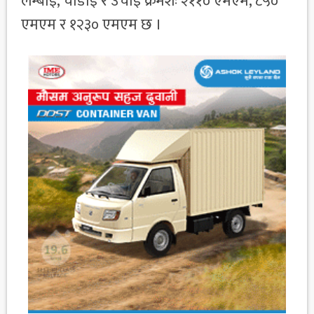
लम्बाई, चौडाई र उचाई क्रमशः २११० एमएम, ८५०
एमएम र १२३० एमएम छ ।