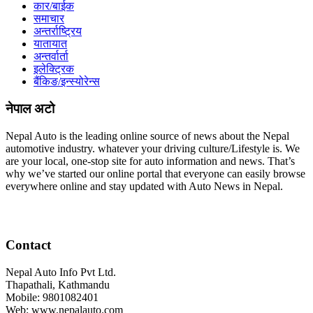
कार/बाईक
समाचार
अन्तर्राष्ट्रिय
यातायात
अन्तर्वार्ता
इलेक्ट्रिक
बैंकिङ/इन्स्योरेन्स
नेपाल अटो
Nepal Auto is the leading online source of news about the Nepal
automotive industry. whatever your driving culture/Lifestyle is. We
are your local, one-stop site for auto information and news. That’s
why we’ve started our online portal that everyone can easily browse
everywhere online and stay updated with Auto News in Nepal.
Contact
Nepal Auto Info Pvt Ltd.
Thapathali, Kathmandu
Mobile: 9801082401
Web: www.nepalauto.com