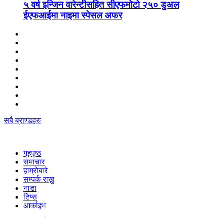
५ वर्ष इन्जिन वारेन्टीसहित सीएफमोटो २५० डुअल
ईएफआईमा नाइमा स्पेसल अफर
सबै ब्राण्डहरु
गृहपृष्‍ठ
समाचार
हाम्रोबारे
सम्पर्क राख्नु
नाडा
टिप्स
आर्काइभ