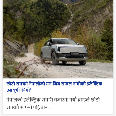
छोटो समयमै नेपालीको मन जित्न सफल नामीको इलेक्ट्रिक
एसयूभी ‘भिगो’
नेपालको इलेक्ट्रिक सवारी बजारमा नयाँ ब्रान्डले छोटो
समयमै आफ्नो पहिचान...