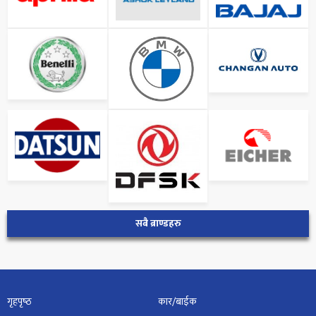
सबै ब्राण्डहरु
गृहपृष्‍ठ
कार/बाईक