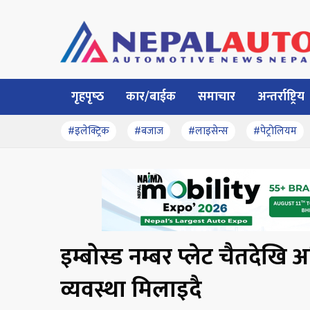
गृहपृष्‍ठ
कार/बाईक
समाचार
अन्तर्राष्ट्रिय
#इलेक्ट्रिक
#बजाज
#लाइसेन्स
#पेट्रोलियम
इम्बोस्ड नम्बर प्लेट चैतदेखि
व्यवस्था मिलाइदै