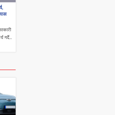
य,
ल्यास
सरकारी
गर्दै...