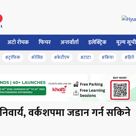
अटो रोचक
फिचर
अन्तर्वार्ता
इलेक्ट्रिक
मूल्य सूची
#ट्राफिक
#रेसिङ
#केटीएम
#टाटा
#किया
#हिरो
 अनिवार्य, वर्कशपमा जडान गर्न सकिने