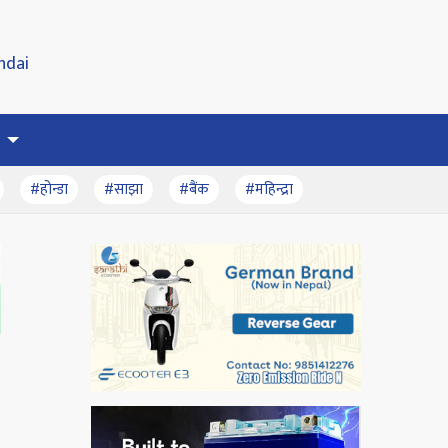
#होन्डा
#साझा
#बैंक
#महिन्द्रा