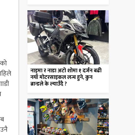
एको
नाइमा र नाडा अटो शोमा १ दर्जन बढी
अहिले
नयाँ मोटरसाइकल लन्च हुने, कुन
गाडी
ब्रान्डले के ल्याउँदै ?
न
अब
ाउनै