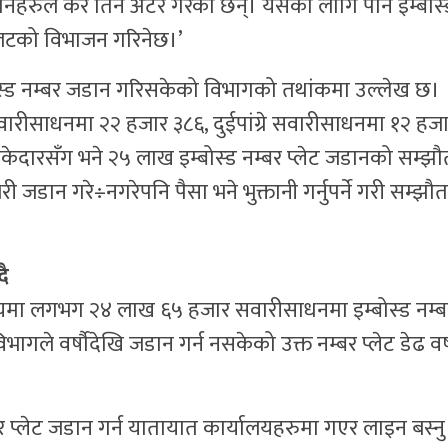
नहरुले कर तिर्न अटेर गरेका छन्। यसका लागि पनि इम्बोस्
 लटको विभाजन गरिनेछ।’
ोस्ड नम्बर जडान गरिसकेको विभागको तथांकमा उल्लेख छ।
वारीसाधनमा २२ हजार ३८६, दुईपांग्रे सवारीसाधनमा १२ हज
ेकेदारसँग भने २५ लाख इम्बोस्ड नम्बर प्लेट जडानको सम्झौ
ान गरे÷नगरेपनि पैसा भने भुक्तानी गर्नुपर्ने गरी सम्झौत
दै
यमा लगभग २४ लाख ६५ हजार सवारीसाधनमा इम्बोस्ड नम्ब
विभागले वर्षौदेखि जडान गर्न नसकेको उक्त नम्बर प्लेट डेढ वर
 प्लेट जडान गर्न यातायात कार्यालयहरुमा गएर लाइन बस्नु न