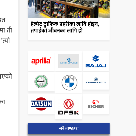
हित
हेल्मेट ट्राफिक प्रहरीका लागि होइन,
मा ती
तपाईंको जीवनका लागि हो
त्यो
नाएको
नका
सबै ब्राण्डहरु