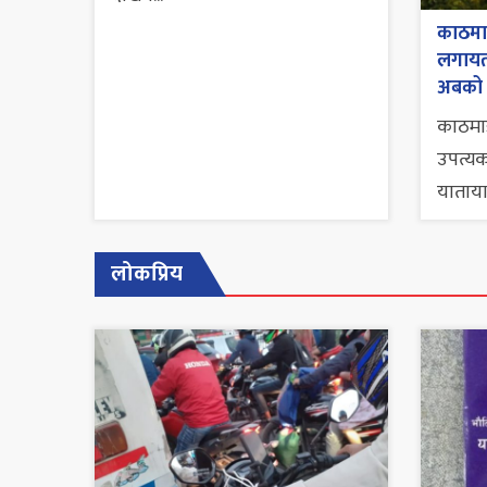
काठमाडौ
लगायतक
अबको
काठमाड
उपत्यक
याताया
लोकप्रिय