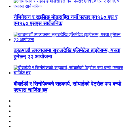
नेभिगेसन र राइडिङ मोडसहित नयाँ पल्सर एन१६० एस र
एन१६० एसएस सार्वजनिक
काठमाडौं उपत्यकामा सुरुङदेखि एलिभेटेड हाइवेसम्म, यस्ता
हुनेछन् २२ आयोजना
बीवाईडी र सिनोपेकको सहकार्य, सांघाईको पेट्रोल पम्प बन्यो
फ्ल्यास चार्जिङ हब