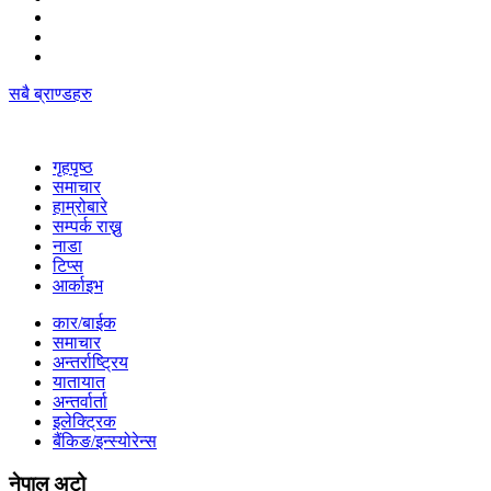
सबै ब्राण्डहरु
गृहपृष्‍ठ
समाचार
हाम्रोबारे
सम्पर्क राख्नु
नाडा
टिप्स
आर्काइभ
कार/बाईक
समाचार
अन्तर्राष्ट्रिय
यातायात
अन्तर्वार्ता
इलेक्ट्रिक
बैंकिङ/इन्स्योरेन्स
नेपाल अटो