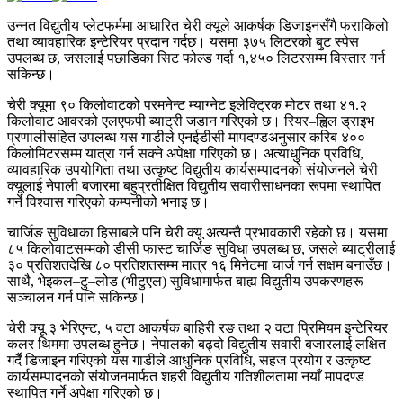
उन्नत विद्युतीय प्लेटफर्ममा आधारित चेरी क्यूले आकर्षक डिजाइनसँगै फराकिलो
तथा व्यावहारिक इन्टेरियर प्रदान गर्दछ। यसमा ३७५ लिटरको बुट स्पेस
उपलब्ध छ, जसलाई पछाडिका सिट फोल्ड गर्दा १,४५० लिटरसम्म विस्तार गर्न
सकिन्छ।
चेरी क्यूमा ९० किलोवाटको परमनेन्ट म्याग्नेट इलेक्ट्रिक मोटर तथा ४१.२
किलोवाट आवरको एलएफपी ब्याट्री जडान गरिएको छ। रियर–ह्विल ड्राइभ
प्रणालीसहित उपलब्ध यस गाडीले एनईडीसी मापदण्डअनुसार करिब ४००
किलोमिटरसम्म यात्रा गर्न सक्ने अपेक्षा गरिएको छ। अत्याधुनिक प्रविधि,
व्यावहारिक उपयोगिता तथा उत्कृष्ट विद्युतीय कार्यसम्पादनको संयोजनले चेरी
क्यूलाई नेपाली बजारमा बहुप्रतीक्षित विद्युतीय सवारीसाधनका रूपमा स्थापित
गर्ने विश्वास गरिएको कम्पनीको भनाइ छ।
चार्जिङ सुविधाका हिसाबले पनि चेरी क्यू अत्यन्तै प्रभावकारी रहेको छ। यसमा
८५ किलोवाटसम्मको डीसी फास्ट चार्जिङ सुविधा उपलब्ध छ, जसले ब्याट्रीलाई
३० प्रतिशतदेखि ८० प्रतिशतसम्म मात्र १६ मिनेटमा चार्ज गर्न सक्षम बनाउँछ।
साथै, भेइकल–टु–लोड (भीटुएल) सुविधामार्फत बाह्य विद्युतीय उपकरणहरू
सञ्चालन गर्न पनि सकिन्छ।
चेरी क्यू ३ भेरिएन्ट, ५ वटा आकर्षक बाहिरी रङ तथा २ वटा प्रिमियम इन्टेरियर
कलर थिममा उपलब्ध हुनेछ। नेपालको बढ्दो विद्युतीय सवारी बजारलाई लक्षित
गर्दै डिजाइन गरिएको यस गाडीले आधुनिक प्रविधि, सहज प्रयोग र उत्कृष्ट
कार्यसम्पादनको संयोजनमार्फत शहरी विद्युतीय गतिशीलतामा नयाँ मापदण्ड
स्थापित गर्ने अपेक्षा गरिएको छ।