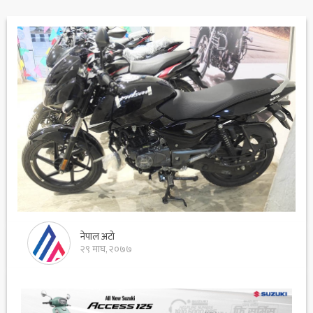
नेपाल अटो
२९ माघ, २०७७