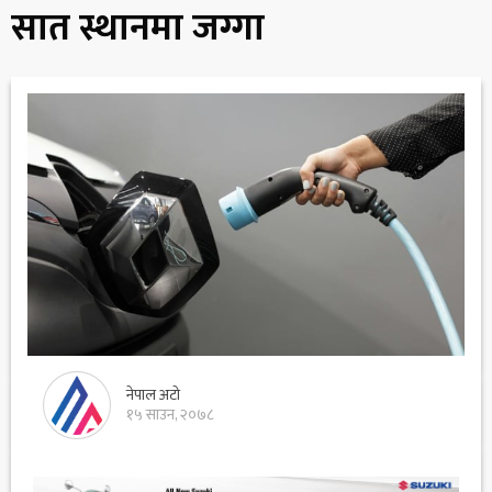
सात स्थानमा जग्गा
नेपाल अटो
१५ साउन, २०७८