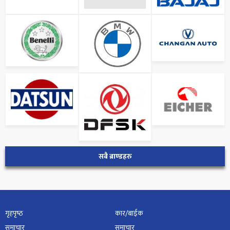
सबै ब्राण्डहरु
गृहपृष्‍ठ
कार/बाईक
समाचार
समाचार