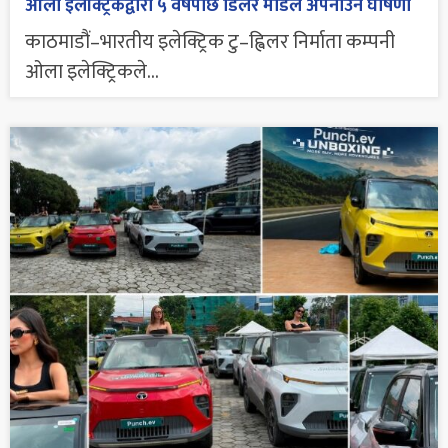
ओला इलेक्ट्रिकद्वारा ५ वर्षपछि डिलर मोडल अपनाउने घोषणा
काठमाडौं–भारतीय इलेक्ट्रिक टु–ह्विलर निर्माता कम्पनी
ओला इलेक्ट्रिकले...