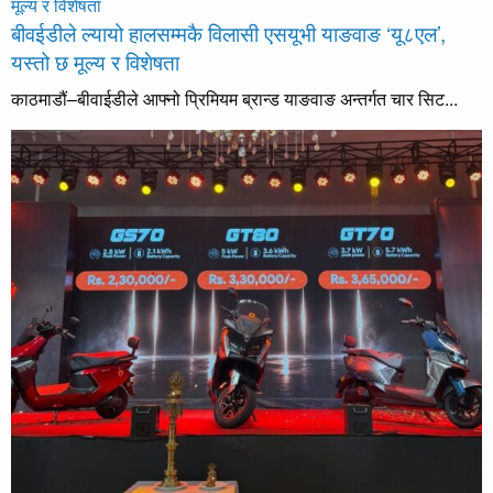
बीवईडीले ल्यायो हालसम्मकै विलासी एसयूभी याङवाङ ‘यू८एल’,
यस्तो छ मूल्य र विशेषता
काठमाडौं–बीवाईडीले आफ्नो प्रिमियम ब्रान्ड याङवाङ अन्तर्गत चार सिट...