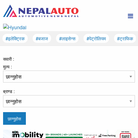
#इलेक्ट्रिक
#बजाज
#लाइसेन्स
#पेट्रोलियम
#ट्राफिक
सवारी :
मुल्य :
ब्राण्ड :