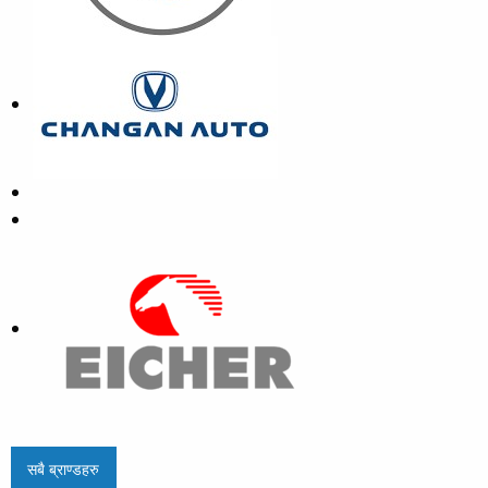
सबै ब्राण्डहरु