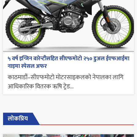
५ वर्ष इन्जिन वारेन्टीसहित सीएफमोटो २५० डुअल ईएफआईमा
नाइमा स्पेसल अफर
काठमाडौं–सीएफमोटो मोटरसाइकलको नेपालका लागि
आधिकारिक वितरक ऋषि ट्रेड...
लोकप्रिय