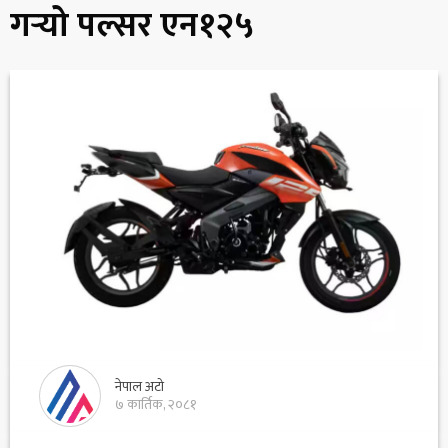
गर्‍यो पल्सर एन१२५
नेपाल अटो
७ कार्तिक, २०८१