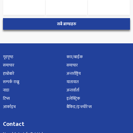
सबै ब्राण्डहरु
गृहपृष्‍ठ
कार/बाईक
समाचार
समाचार
हाम्रोबारे
अन्तर्राष्ट्रिय
सम्पर्क राख्नु
यातायात
नाडा
अन्तर्वार्ता
टिप्स
इलेक्ट्रिक
आर्काइभ
बैंकिङ/इन्स्योरेन्स
Contact