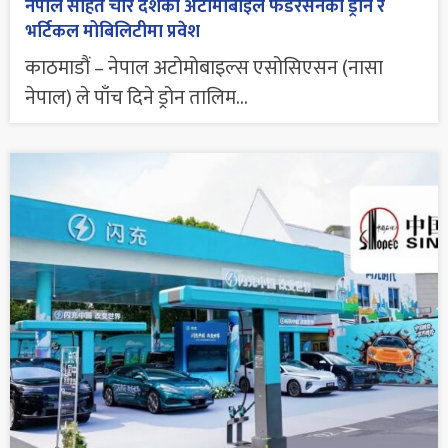
नेपाल सहित चार देशका अटोमोबाइल फेडरेसनको ड्रोन र
भर्टिकल मोबिलिटीमा प्रवेश
काठमाडौं – नेपाल अटोमोबाइल्स एसोसिएसन (नासा
नेपाल) ले पाँच दिने ड्रोन तालिम...