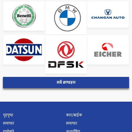
सबै ब्राण्डहरु
गृहपृष्‍ठ
कार/बाईक
समाचार
समाचार
हाम्रोबारे
अन्तर्राष्ट्रिय