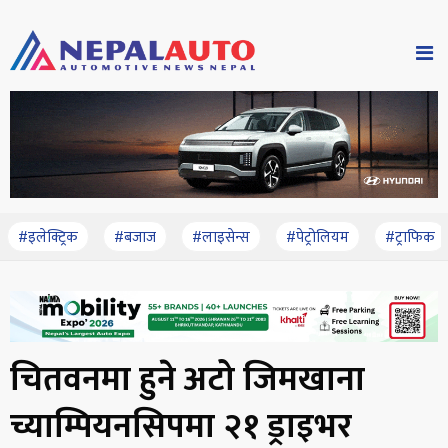
#इलेक्ट्रिक
#बजाज
#लाइसेन्स
#पेट्रोलियम
#ट्राफिक
चितवनमा हुने अटो जिमखाना
च्याम्पियनसिपमा २१ ड्राइभर