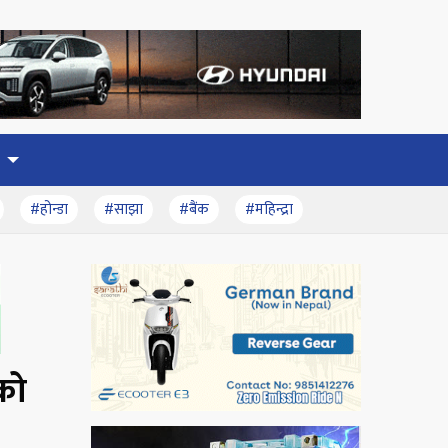
#होन्डा
#साझा
#बैंक
#महिन्द्रा
को