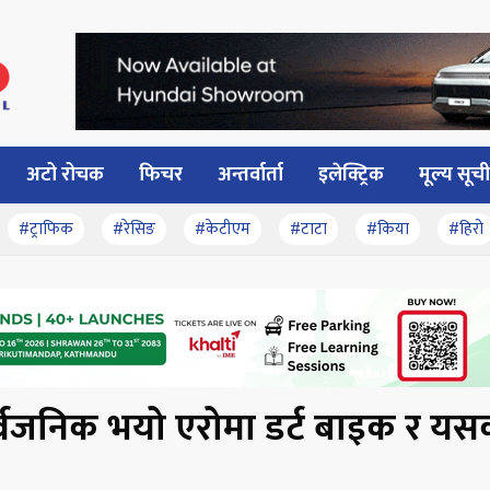
अटो रोचक
फिचर
अन्तर्वार्ता
इलेक्ट्रिक
मूल्य सूची
#ट्राफिक
#रेसिङ
#केटीएम
#टाटा
#किया
#हिरो
ार्वजनिक भयो एरोमा डर्ट बाइक र यस