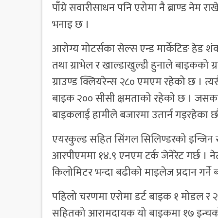
पाँग्रे सवारीसाधन पनि एरोमा नै ब्राण्ड ने
भनाइ छ ।
आरोग्य मोटर्सका सेल्स एन्ड मार्केटिङ हेड श
तथा ग्राभेल र खाल्डाखुल्डी हुनाले बाइकको ग्
ग्राउण्ड क्लियरेन्स २८० एमएम रहेको छ । त्
बाइक २०० सीसी क्षमताको रहेको छ । जसका
बाइकलाई हामीले बजारमा उतार्न गइरहेका छौं
एयरकुल्ड सहित सिंगल सिलिण्डरको इन्जिन
आरपीएममा १४.९ एनएम टर्क जेनेरेट गर्छ । न
किलोमिटर भन्दा बढीको माइलेज प्रदान गर्न
पहिलो चरणमा एरोमा डर्ट बाइक १ मोडल र २ र
सहितको आरामदायक यो बाइकमा १७ इन्चको स