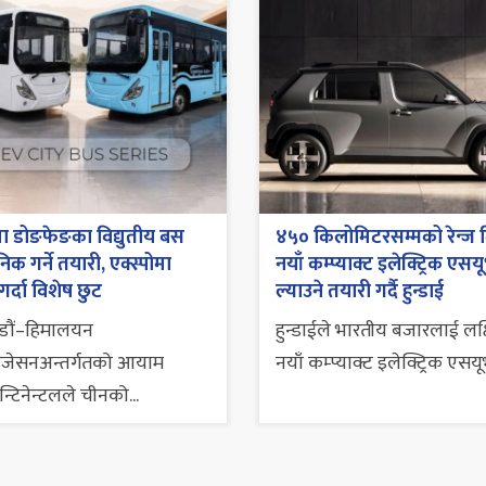
ा डोङफेङका विद्युतीय बस
४५० किलोमिटरसम्मको रेन्ज द
िक गर्ने तयारी, एक्स्पोमा
नयाँ कम्प्याक्ट इलेक्ट्रिक एसय
गर्दा विशेष छुट
ल्याउने तयारी गर्दै हुन्डाई
डौं–हिमालयन
हुन्डाईले भारतीय बजारलाई लक्षि
इजेसनअन्तर्गतको आयाम
नयाँ कम्प्याक्ट इलेक्ट्रिक एसयूभ
्टिनेन्टलले चीनको...