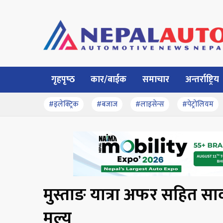
गृहपृष्‍ठ
कार/बाईक
समाचार
अन्तर्राष्ट्रिय
#इलेक्ट्रिक
#बजाज
#लाइसेन्स
#पेट्रोलियम
मुस्ताङ यात्रा अफर सहित स
मूल्य