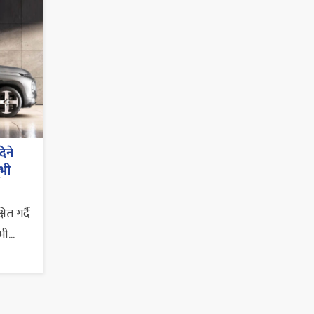
िने
ूभी
त गर्दै
ी...