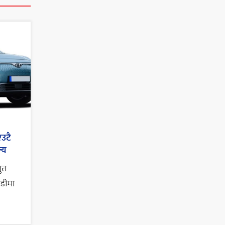
एउटै
्य
तुत
ाडीमा