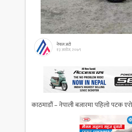
नेपाल अटो
१३ अशोज, २०७९
काठमाडौं – नेपाली बजारमा पहिलो पटक एरोमा 