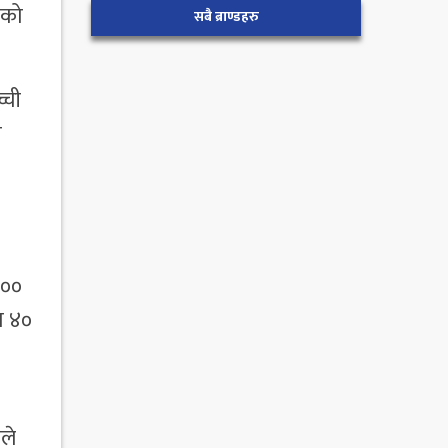
ीको
सबै ब्राण्डहरु
्ची
ो
५००
ा ४०
ले