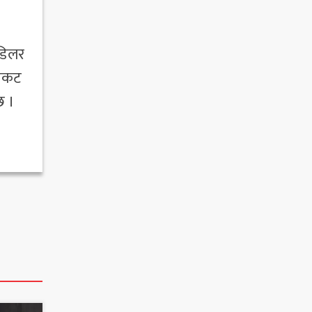
 डिलर
निकट
छ ।