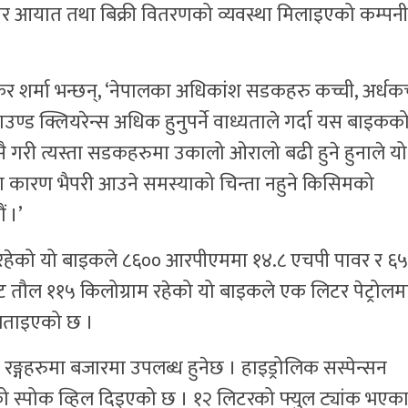
म राखेर आयात तथा बिक्री वितरणको व्यवस्था मिलाइएको कम्पन
ंकर शर्मा भन्छन्, ‘नेपालका अधिकांश सडकहरु कच्ची, अर्धकच
राउण्ड क्लियरेन्स अधिक हुनुपर्ने वाध्यताले गर्दा यस बाइकक
यसै गरी त्यस्ता सडकहरुमा उकालो ओरालो बढी हुने हुनाले यो
 कारण भैपरी आउने समस्याको चिन्ता नहुने किसिमको
 ।’
 रहेको यो बाइकले ८६०० आरपीएममा १४.८ एचपी पावर र ६
ेट तौल ११५ किलोग्राम रहेको यो बाइकले एक लिटर पेट्रोलम
े बताइएको छ ।
ङ्गहरुमा बजारमा उपलब्ध हुनेछ । हाइड्रोलिक सस्पेन्सन
्पोक व्हिल दिइएको छ । १२ लिटरको फ्युल ट्यांक भएका