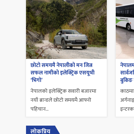
छोटो समयमै नेपालीको मन जित्न
नेपालम
सफल नामीको इलेक्ट्रिक एसयूभी
सार्वजन
‘भिगो’
बुकिङ 
नेपालको इलेक्ट्रिक सवारी बजारमा
काठमा
नयाँ ब्रान्डले छोटो समयमै आफ्नो
अर्गना
पहिचान...
इन्टरकन
लोकप्रिय