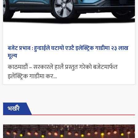
बजेट प्रभाव : हुन्डाईले घटायो एउटै इलेक्ट्रिक गाडीमा २३ लाख
मूल्य
काठमाडौं – सरकारले हालै प्रस्तुत गरेको बजेटमार्फत
इलेक्ट्रिक गाडीमा कर...
भर्खरै